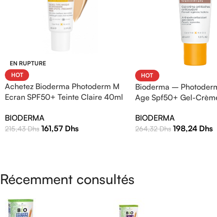
EN RUPTURE
HOT
HOT
Achetez Bioderma Photoderm M
Bioderma – Photoderm
Ecran SPF50+ Teinte Claire 40ml
Age Spf50+ Gel-Crèm
| Protection Solaire Haute
BIODERMA
BIODERMA
Efficacité
161,57
Dhs
198,24
Dhs
215,43
Dhs
264,32
Dhs
Récemment consultés