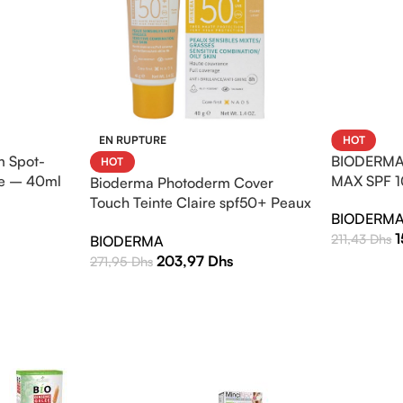
EN RUPTURE
HOT
 Spot-
BIODERMA
HOT
e – 40ml
MAX SPF 1
Bioderma Photoderm Cover
Touch Teinte Claire spf50+ Peaux
BIODERM
sensibles mixtes à grasses 40g
211,43
Dhs
BIODERMA
203,97
Dhs
271,95
Dhs