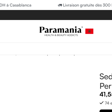
 à Casablanca
🚛 Livraison gratuite dès 300 DH
andes et pansements
/
Sediplast Sparadrap Perfore 5m*10cm
Sed
Pe
41,
74 