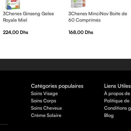
3Chenes Ginseng Gelee
3Chenes MinciNov Boite de
Royale Miel
60 Comprimés
30Ampoules*10ml
168,00
Dhs
224,00
Dhs
Catégories populaires
Liens Utiles
Soins Visage
À propos de
Soins Corps
Politique de 
Soins Cheveux
Conditions g
Crème Solaire
Blog