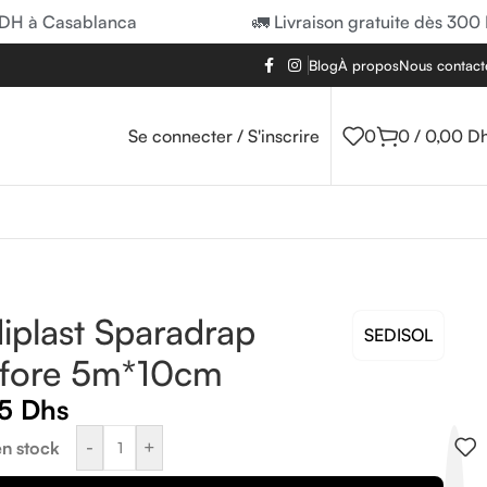
 à Casablanca
🚛 Livraison gratuite dès 300 DH
Blog
À propos
Nous contact
Se connecter / S'inscrire
0
0
/
0,00
D
iplast Sparadrap
SEDISOL
rfore 5m*10cm
55
Dhs
-
+
en stock