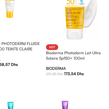
 PHOTODERM FLUIDE
HOT
00 TEINTE CLAIRE
Bioderma Photoderm Lait Ultra
Solaire Spf50+ 100ml
A
158,57
Dhs
BIODERMA
173,54
Dhs
231,38
Dhs