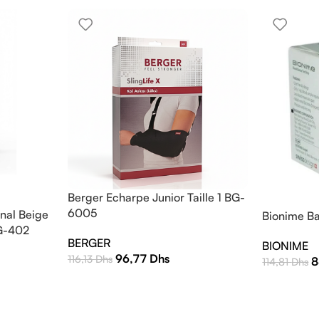
Berger Echarpe Junior Taille 1 BG-
6005
nal Beige
Bionime Ba
BG-402
BERGER
BIONIME
96,77
Dhs
116,13
Dhs
8
114,81
Dhs