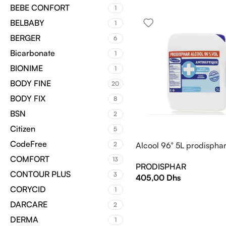
BEBE CONFORT
1
BELBABY
1
BERGER
6
Bicarbonate
1
BIONIME
1
BODY FINE
20
BODY FIX
8
BSN
2
Citizen
5
CodeFree
2
Alcool 96° 5L prodispha
COMFORT
13
PRODISPHAR
CONTOUR PLUS
3
405,00
Dhs
CORYCID
1
DARCARE
2
DERMA
1