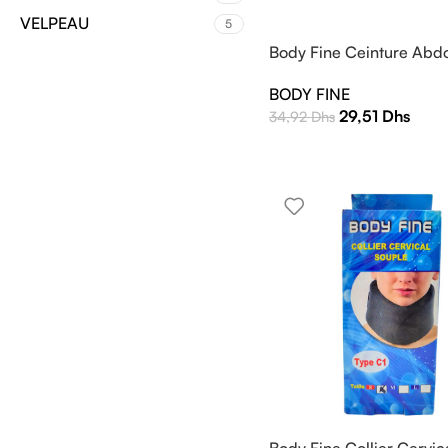
VELPEAU
5
Body Fine Ceinture Abd
BODY FINE
29,51
Dhs
34,92
Dhs