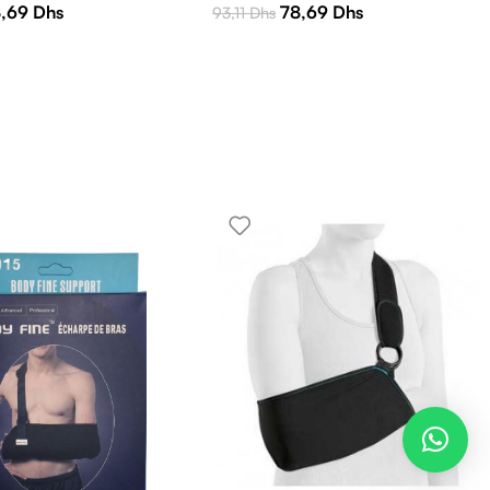
8,69
Dhs
78,69
Dhs
93,11
Dhs