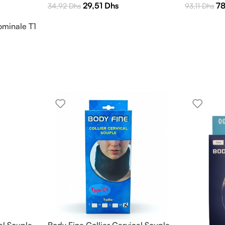
29,51
Dhs
7
34,92
Dhs
93,11
Dhs
ominale T1