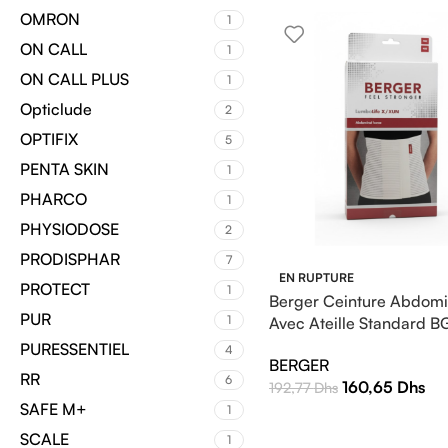
OMRON
1
ON CALL
1
ON CALL PLUS
1
Opticlude
2
OPTIFIX
5
PENTA SKIN
1
PHARCO
1
PHYSIODOSE
2
PRODISPHAR
7
EN RUPTURE
PROTECT
1
Berger Ceinture Abdomi
PUR
1
Avec Ateille Standard 
PURESSENTIEL
4
BERGER
RR
6
160,65
Dhs
192,77
Dhs
SAFE M+
1
SCALE
1