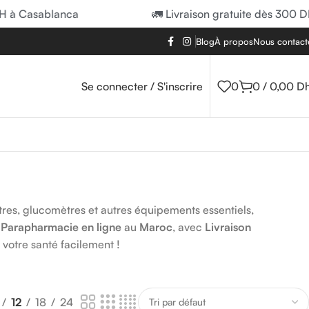
à Casablanca
🚛 Livraison gratuite dès 300 DH 
Blog
À propos
Nous contact
Se connecter / S'inscrire
0
0
/
0,00
D
res, glucomètres et autres équipements essentiels,
e
Parapharmacie en ligne
au
Maroc
, avec
Livraison
otre santé facilement !
12
18
24