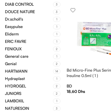
DIAB CONTROL
3
DOUCE NATURE
3
Dr.scholl's
1
Easypulse
1
Eliderm
1
ERIC FAVRE
1
FENIOUX
2
General care
1
Genial
2
Bd Micro-Fine Plus Seri
HARTMANN
14
Insuline 0.5ml ( 1 )
Hydraplast
1
BD
HYDROGEL
2
18,60
Dhs
JUNIORS
2
LAMBOXIL
1
NATURESOIN
3