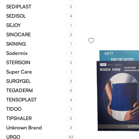
SEDIPLAST
2
SEDISOL
4
SEJOY
1
SINOCARE
2
SKINING
1
Sodermix
1
STERISOIN
2
Super Care
1
SURGYGEL
3
TEGADERM
5
TENSOPLAST
4
TIDOO
1
TIPSHALER
3
Unknown Brand
2
URGO
43