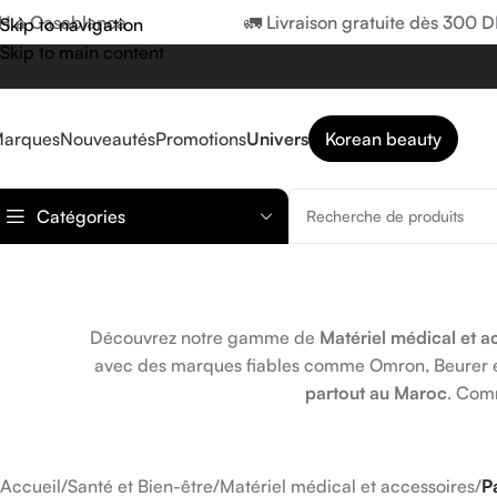
à Casablanca
🚛 Livraison gratuite dès 300 DH 
Skip to navigation
Skip to main content
arques
Nouveautés
Promotions
Univers
Korean beauty
Catégories
Découvrez notre gamme de
Matériel médical et a
avec des marques fiables comme Omron, Beurer et
partout au Maroc
. Comm
Accueil
/
Santé et Bien-être
/
Matériel médical et accessoires
/
P