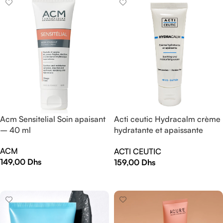
Acm Sensitelial Soin apaisant
Acti ceutic Hydracalm crème
– 40 ml
hydratante et apaissante
peau sèche 40ml
ACM
ACTI CEUTIC
149,00
Dhs
159,00
Dhs
AJOUTER AU PANIER
AJOUTER AU PANIER