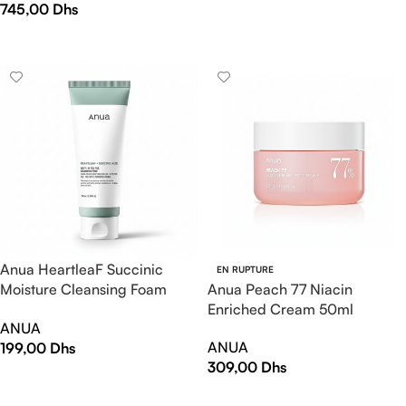
745,00
Dhs
AJOUTER AU PANIER
AJOUTER AU PANIER
Anua HeartleaF Succinic
EN RUPTURE
Moisture Cleansing Foam
Anua Peach 77 Niacin
150ml
Enriched Cream 50ml
ANUA
ANUA
199,00
Dhs
309,00
Dhs
AJOUTER AU PANIER
LIRE LA SUITE