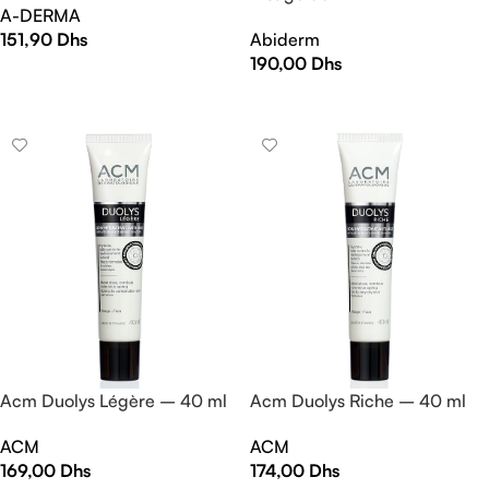
A-DERMA
151,90
Dhs
Abiderm
190,00
Dhs
AJOUTER AU PANIER
LIRE LA SUITE
Acm Duolys Légère – 40 ml
Acm Duolys Riche – 40 ml
ACM
ACM
169,00
Dhs
174,00
Dhs