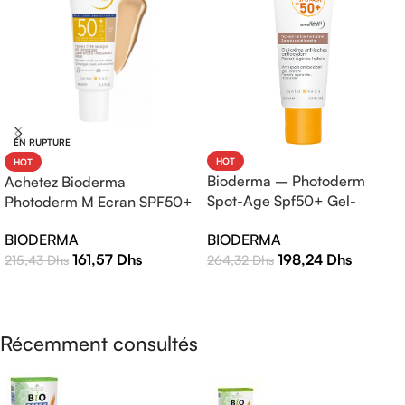
EN RUPTURE
HOT
HOT
Bioderma – Photoderm
Achetez Bioderma
Spot-Age Spf50+ Gel-
Photoderm M Ecran SPF50+
Crème – 40ml
Teinte Claire 40ml |
BIODERMA
BIODERMA
Protection Solaire Haute
198,24
Dhs
161,57
Dhs
264,32
Dhs
215,43
Dhs
Efficacité
AJOUTER AU PANIER
LIRE LA SUITE
Récemment consultés