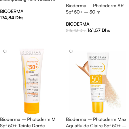
125 ml
Bioderma – Photoderm AR
BIODERMA
Spf 50+ – 30 ml
174,84
Dhs
BIODERMA
AJOUTER AU PANIER
161,57
Dhs
215,43
Dhs
LIRE LA SUITE
Bioderma – Photoderm M
Bioderma – Photoderm Max
Spf 50+ Teinte Dorée
Aquafluide Claire Spf 50+ –