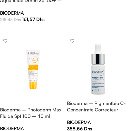
Aquafluide Dorée Spf 50+ –
AJOUTER AU PANIER
40 ml
BIODERMA
161,57
Dhs
215,43
Dhs
LIRE LA SUITE
Bioderma – Pigmentbio C-
Concentrate Correcteur
Bioderma – Photoderm Max
Pigmentaire Éclaircissant –
Fluide Spf 100 – 40 ml
BIODERMA
15 ml
BIODERMA
358,56
Dhs