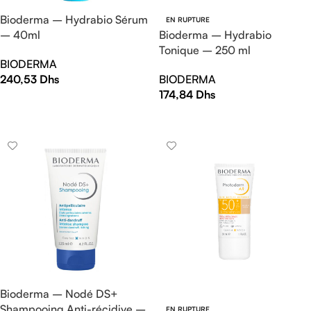
Bioderma – Hydrabio Sérum
EN RUPTURE
– 40ml
Bioderma – Hydrabio
Tonique – 250 ml
BIODERMA
240,53
Dhs
BIODERMA
174,84
Dhs
AJOUTER AU PANIER
LIRE LA SUITE
Bioderma – Nodé DS+
Shampooing Anti-récidive –
EN RUPTURE