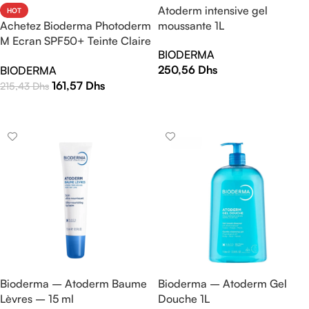
Atoderm intensive gel
HOT
Achetez Bioderma Photoderm
moussante 1L
M Ecran SPF50+ Teinte Claire
BIODERMA
40ml | Protection Solaire
250,56
Dhs
BIODERMA
Haute Efficacité
161,57
Dhs
215,43
Dhs
LIRE LA SUITE
LIRE LA SUITE
Bioderma – Atoderm Baume
Bioderma – Atoderm Gel
Lèvres – 15 ml
Douche 1L