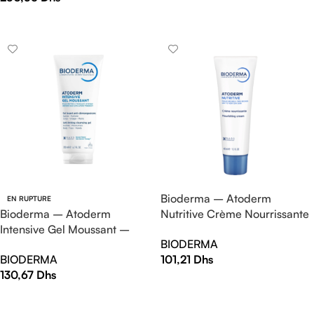
AJOUTER AU PANIER
LIRE LA SUITE
Bioderma – Atoderm
EN RUPTURE
Bioderma – Atoderm
Nutritive Crème Nourrissante
Intensive Gel Moussant –
– 40ml
BIODERMA
200 ml
BIODERMA
101,21
Dhs
130,67
Dhs
AJOUTER AU PANIER
LIRE LA SUITE