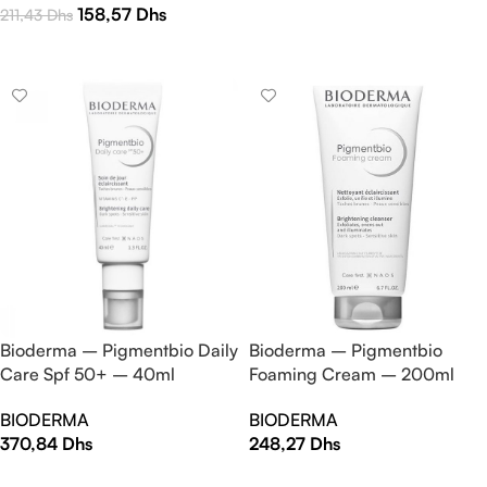
158,57
Dhs
211,43
Dhs
AJOUTER AU PANIER
AJOUTER AU PANIER
Bioderma – Pigmentbio Daily
Bioderma – Pigmentbio
Care Spf 50+ – 40ml
Foaming Cream – 200ml
BIODERMA
BIODERMA
370,84
Dhs
248,27
Dhs
AJOUTER AU PANIER
AJOUTER AU PANIER