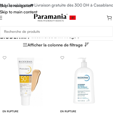
à Casablanca
🚛 Livraison gratuite dès 300 DH à Casablanca
🚛
Skip to navigation
Skip to main content
BIODERMA
Accueil
/
BIODERMA
/
Page 3
Afficher la colonne de filtrage
EN RUPTURE
EN RUPTURE