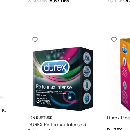
16,57
Dhs
6
20,43
Dhs
77,01
Dhs
 10
Durex Plea
EN RUPTURE
DUREX Performax Intense 3
DUREX