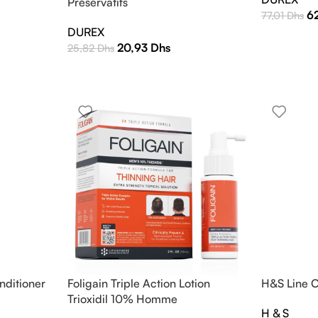
Préservatifs
6
77,01
Dhs
DUREX
20,93
Dhs
25,82
Dhs
nditioner
Foligain Triple Action Lotion
H&S Line 
Trioxidil 10% Homme
H & S