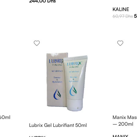
244,00
Dhs
KALINE
5
60,97
Dhs
 60ml
Manix Mas
– 200ml
Lubrix Gel Lubrifiant 50ml
MANIX