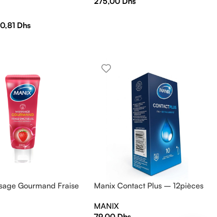
275,00
Dhs
0,81
Dhs
sage Gourmand Fraise
Manix Contact Plus – 12pièces
MANIX
79,00
Dhs