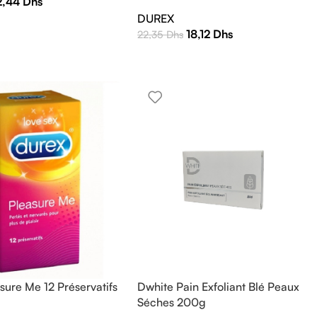
2,44
Dhs
DUREX
18,12
Dhs
22,35
Dhs
sure Me 12 Préservatifs
Dwhite Pain Exfoliant Blé Peaux
Séches 200g