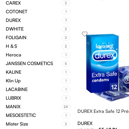
CAREX
2
COTONET
1
DUREX
7
DWHITE
2
FOLIGAIN
2
H & S
2
Heroca
1
JANSSEN COSMETICS
5
KALINE
1
Klin Up
1
LACABINE
1
LUBRIX
1
MANIX
24
DUREX Extra Safe 12 Prés
MESOESTETIC
1
DUREX
Mister Size
3