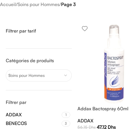
Accueil
/
Soins pour Hommes
/
Page 3
Filtrer par tarif
Catégories de produits
Soins pour Hommes
Filtrer par
Addax Bactospray 60ml
ADDAX
1
ADDAX
BENECOS
3
47,12
Dhs
56,15
Dhs