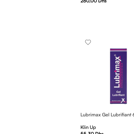
280,00
Dhs
Lubrimax Gel Lubrifiant
Klin Up
55,30
Dhs