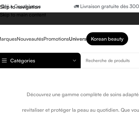
 à Casablanca
🚛 Livraison gratuite dès 300 DH
Skip to navigation
Skip to main content
arques
Nouveautés
Promotions
Univers
Korean beauty
Catégories
Découvrez une gamme complète de soins adaptés au
revitaliser et protéger la peau au quotidien. Que vo