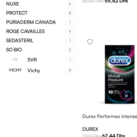
55,62
Dhs
68,60
Dhs
NUXE
5
PROTECT
8
PURIADERM CANADA
1
ROGE CAVAILLES
4
SEDASTERIL
1
SO BIO
2
SVR
1
Vichy
8
Durex Performax Intense
DUREX
62,44
Dhs
77,01
Dhs