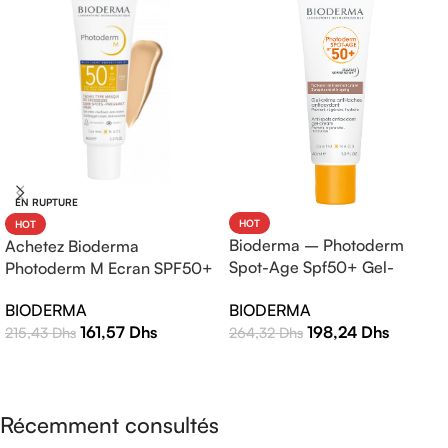
EN RUPTURE
HOT
HOT
Bioderma – Photoderm
Achetez Bioderma
Spot-Age Spf50+ Gel-
Photoderm M Ecran SPF50+
Crème – 40ml
Teinte Claire 40ml |
BIODERMA
BIODERMA
Protection Solaire Haute
198,24
Dhs
161,57
Dhs
264,32
Dhs
215,43
Dhs
Efficacité
AJOUTER AU PANIER
LIRE LA SUITE
Récemment consultés