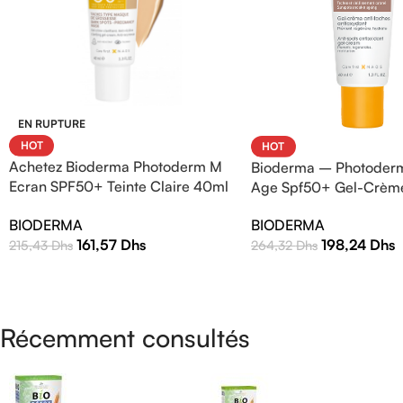
EN RUPTURE
HOT
HOT
Achetez Bioderma Photoderm M
Bioderma – Photoderm
Ecran SPF50+ Teinte Claire 40ml
Age Spf50+ Gel-Crèm
| Protection Solaire Haute
BIODERMA
BIODERMA
Efficacité
161,57
Dhs
198,24
Dhs
215,43
Dhs
264,32
Dhs
Récemment consultés