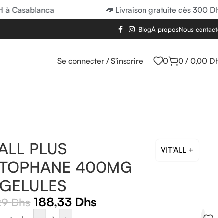
 Casablanca
🚛 Livraison gratuite dès 300 DH à
Blog
À propos
Nous contact
Se connecter / S'inscrire
0
0
/
0,00
D
TALL PLUS
VIT'ALL +
ITOPHANE 400MG
 GELULES
188,33
Dhs
29
Dhs