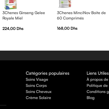
3Chenes Ginseng Gelee
3Chenes MinciNov Boite de
Royale Miel
60 Comprimés
30Ampoules*10ml
168,00
Dhs
224,00
Dhs
Catégories populaires
Liens Utiles
Soins Visage
À propos de
Soins Corps
Politique de 
Soins Cheveux
Conditions g
Crème Solaire
Blog