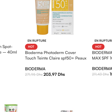
EN RUPTURE
EN RUPTUR
 Spot-
HOT
HOT
e – 40ml
Bioderma Photoderm Cover
BIODERMA
Touch Teinte Claire spf50+ Peaux
MAX SPF 1
sensibles mixtes à grasses 40g
BIODERM
BIODERMA
203,97
Dhs
211,43
Dhs
271,95
Dhs