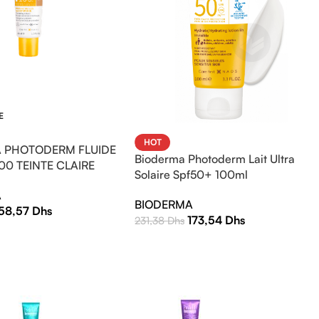
E
HOT
 PHOTODERM FLUIDE
Bioderma Photoderm Lait Ultra
00 TEINTE CLAIRE
Solaire Spf50+ 100ml
A
BIODERMA
158,57
Dhs
173,54
Dhs
231,38
Dhs