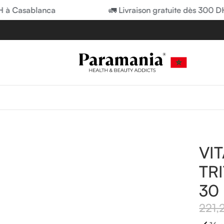
 Casablanca
🚛 Livraison gratuite dès 300 DH à
mines
/
VITALL PLUS TRITOPHANE 400MG 30 GELULES
VI
TR
30
221,