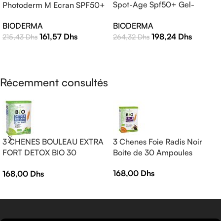
Spot-Age Spf50+ Gel-
Photoderm M Ecran SPF50+
Crème – 40ml
Teinte Claire 40ml |
BIODERMA
BIODERMA
Protection Solaire Haute
198,24
Dhs
161,57
Dhs
264,32
Dhs
215,43
Dhs
Efficacité
AJOUTER AU PANIER
LIRE LA SUITE
Récemment consultés
3 CHENES BOULEAU EXTRA
3 Chenes Foie Radis Noir
FORT DETOX BIO 30
Boite de 30 Ampoules
AMPOULES
168,00
Dhs
168,00
Dhs