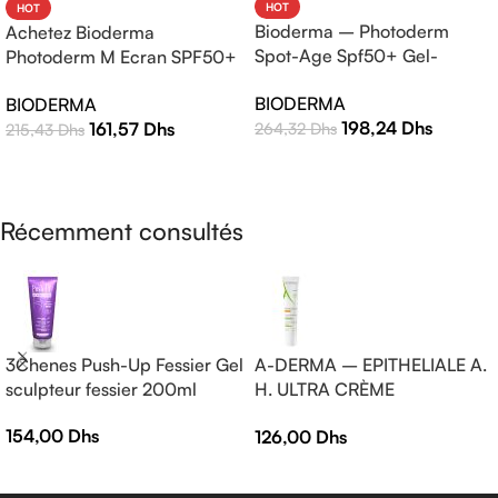
HOT
HOT
Bioderma – Photoderm
Achetez Bioderma
Spot-Age Spf50+ Gel-
Photoderm M Ecran SPF50+
Crème – 40ml
Teinte Claire 40ml |
BIODERMA
BIODERMA
Protection Solaire Haute
198,24
Dhs
161,57
Dhs
264,32
Dhs
215,43
Dhs
Efficacité
AJOUTER AU PANIER
LIRE LA SUITE
Récemment consultés
3Chenes Push-Up Fessier Gel
A-DERMA – EPITHELIALE A.
sculpteur fessier 200ml
H. ULTRA CRÈME
RÉPARATRICE APAISANTE
154,00
Dhs
126,00
Dhs
— Crème réparatrice —
EPITHELIALE A.H ULTRA 40
ml