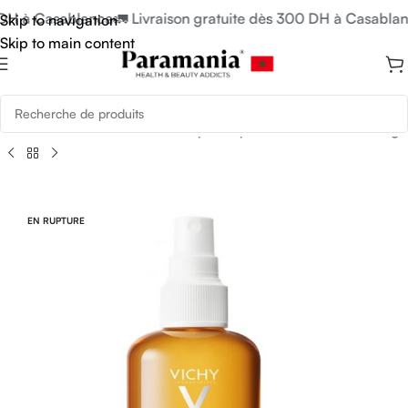
 DH à Casablanca
🚛 Livraison gratuite dès 300 DH à Casablan
Skip to navigation
Skip to main content
ès Soleil
/
Crèmes Solaires Corps & Après Soleil
/
Soin Bronzage
EN RUPTURE