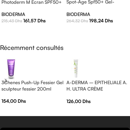
Spot-Age Spf50+ Gel-
Photoderm M Ecran SPF50+
Crème – 40ml
Teinte Claire 40ml |
BIODERMA
BIODERMA
Protection Solaire Haute
198,24
Dhs
161,57
Dhs
264,32
Dhs
215,43
Dhs
Efficacité
AJOUTER AU PANIER
LIRE LA SUITE
Récemment consultés
3Chenes Push-Up Fessier Gel
A-DERMA – EPITHELIALE A.
sculpteur fessier 200ml
H. ULTRA CRÈME
RÉPARATRICE APAISANTE
154,00
Dhs
126,00
Dhs
— Crème réparatrice —
EPITHELIALE A.H ULTRA 40
ml