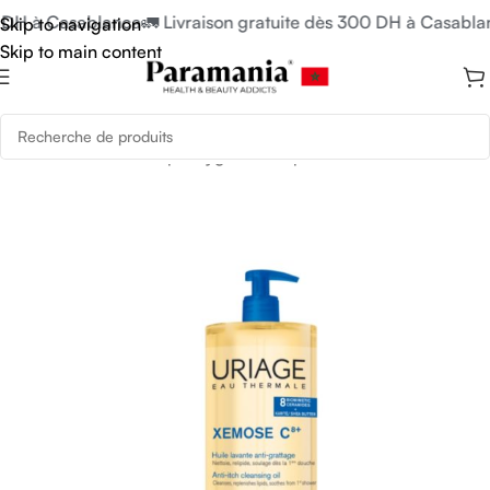
 DH à Casablanca
🚛 Livraison gratuite dès 300 DH à Casablan
Skip to navigation
Skip to main content
Accueil
/
Soins du Corps
/
Hygiène Corps