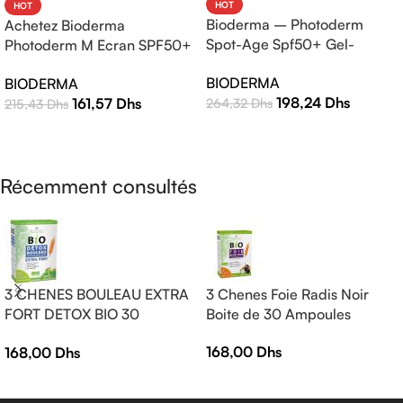
HOT
HOT
Bioderma – Photoderm
Achetez Bioderma
Spot-Age Spf50+ Gel-
Photoderm M Ecran SPF50+
Crème – 40ml
Teinte Claire 40ml |
BIODERMA
BIODERMA
Protection Solaire Haute
198,24
Dhs
161,57
Dhs
264,32
Dhs
215,43
Dhs
Efficacité
AJOUTER AU PANIER
LIRE LA SUITE
Récemment consultés
3 CHENES BOULEAU EXTRA
3 Chenes Foie Radis Noir
FORT DETOX BIO 30
Boite de 30 Ampoules
AMPOULES
168,00
Dhs
168,00
Dhs