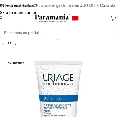
 DH à Casablanca
🚛 Livraison gratuite dès 300 DH à Casablan
Skip to navigation
Skip to main content
il
/
Soins du Corps
/
Soins Corps pour Peau Atopique ou Eczéma
EN RUPTURE