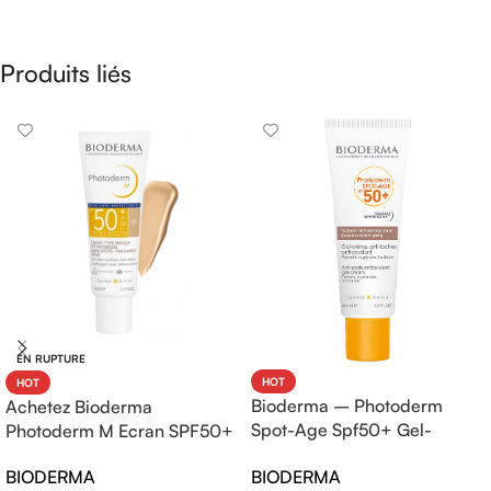
Produits liés
EN RUPTURE
HOT
HOT
Bioderma – Photoderm
Achetez Bioderma
Spot-Age Spf50+ Gel-
Photoderm M Ecran SPF50+
Crème – 40ml
Teinte Claire 40ml |
BIODERMA
BIODERMA
Protection Solaire Haute