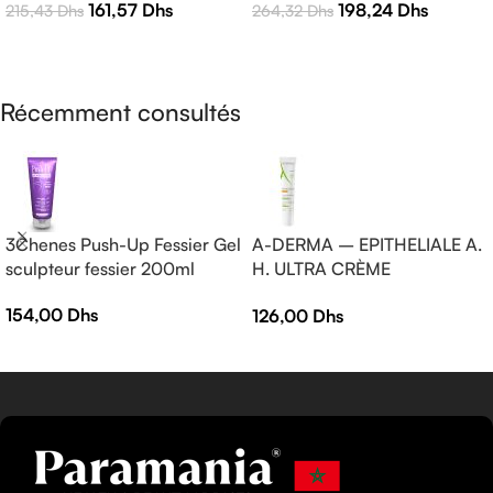
198,24
Dhs
161,57
Dhs
264,32
Dhs
215,43
Dhs
Efficacité
AJOUTER AU PANIER
LIRE LA SUITE
Récemment consultés
3Chenes Push-Up Fessier Gel
A-DERMA – EPITHELIALE A.
sculpteur fessier 200ml
H. ULTRA CRÈME
RÉPARATRICE APAISANTE
154,00
Dhs
126,00
Dhs
— Crème réparatrice —
EPITHELIALE A.H ULTRA 40
ml