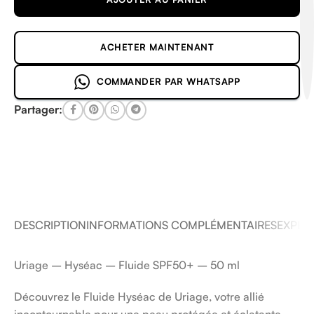
ACHETER MAINTENANT
COMMANDER PAR WHATSAPP
Partager:
DESCRIPTION
INFORMATIONS COMPLÉMENTAIRES
EXPÉDI
Uriage – Hyséac – Fluide SPF50+ – 50 ml
Découvrez le Fluide Hyséac de Uriage, votre allié
incontournable pour une peau protégée et éclatante