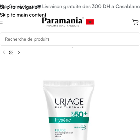
H à Casablanca
🚛 Livraison gratuite dès 300 DH à Casablanca
Skip to navigation
Skip to main content
rès Soleil
/
Crèmes Solaires Visage
/
Crèmes Solaires Anti-Acné