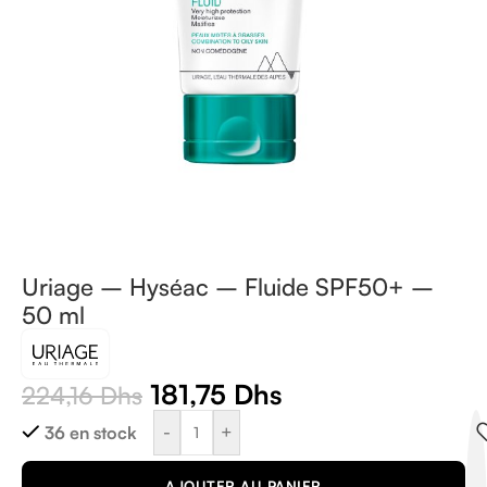
Uriage – Hyséac – Fluide SPF50+ –
50 ml
181,75
Dhs
224,16
Dhs
-
+
36 en stock
AJOUTER AU PANIER