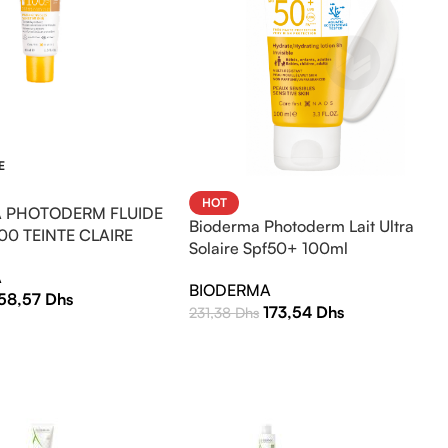
E
HOT
 PHOTODERM FLUIDE
Bioderma Photoderm Lait Ultra
00 TEINTE CLAIRE
Solaire Spf50+ 100ml
A
BIODERMA
158,57
Dhs
173,54
Dhs
231,38
Dhs