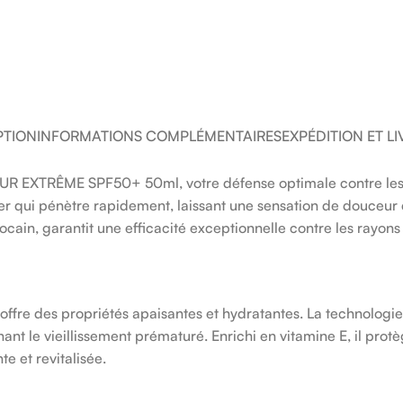
PTION
INFORMATIONS COMPLÉMENTAIRES
EXPÉDITION ET L
XTRÊME SPF50+ 50ml, votre défense optimale contre les agr
er qui pénètre rapidement, laissant une sensation de douceur 
ain, garantit une efficacité exceptionnelle contre les rayons
offre des propriétés apaisantes et hydratantes. La technologi
ant le vieillissement prématuré. Enrichi en vitamine E, il pro
e et revitalisée.