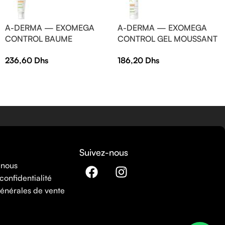
A-DERMA — EXOMEGA
A-DERMA — EXOMEGA
CONTROL BAUME
CONTROL GEL MOUSSANT
ÉMOLLIENT ANTI-
ÉMOLLIENT ANTI-
236,60
Dhs
186,20
Dhs
GRATTAGE COSMÉTIQUE
GRATTAGE 500 ml
STÉRILE 200 ml
Suivez-nous
 nous
confidentialité
énérales de vente