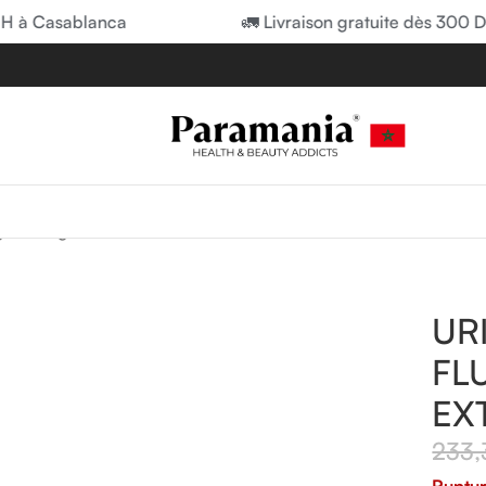
à Casablanca
🚛 Livraison gratuite dès 300 DH 
ge
/
Allergies Solaires : Soins & Traitement
/
URIAGE BARIÉSUN 
UR
FL
EX
233