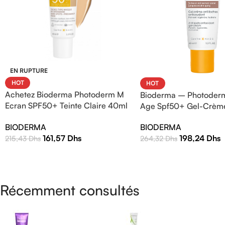
EN RUPTURE
HOT
HOT
Achetez Bioderma Photoderm M
Bioderma – Photoderm
Ecran SPF50+ Teinte Claire 40ml
Age Spf50+ Gel-Crèm
| Protection Solaire Haute
BIODERMA
BIODERMA
Efficacité
161,57
Dhs
198,24
Dhs
215,43
Dhs
264,32
Dhs
Récemment consultés