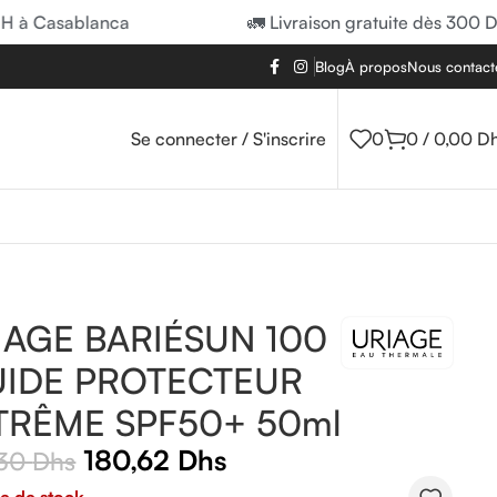
à Casablanca
🚛 Livraison gratuite dès 300 DH 
Blog
À propos
Nous contact
Se connecter / S'inscrire
0
0
/
0,00
D
100 FLUIDE PROTECTEUR EXTRÊME SPF50+ 50ml
IAGE BARIÉSUN 100
UIDE PROTECTEUR
TRÊME SPF50+ 50ml
180,62
Dhs
,30
Dhs