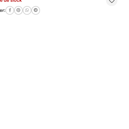
e de stock
er: