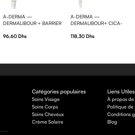
A-DERMA —
A-DERMA —
DERMALIBOUR + BARRIER
DERMALIBOUR+ CICA-
CRÈME ISOLANTE —
CRÈME RÉPARATRICE
96,60
Dhs
118,30
Dhs
Crème isolante –
ASSAINISSANTE 50 ml
DERMALIBOUR + 50 ml
Catégories populaires
Liens Utiles
Soins Visage
À propos de
Soins Corps
Politique de 
Soins Cheveux
Conditions g
Crème Solaire
Blog