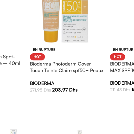
EN RUPTURE
EN RUPTUR
 Spot-
HOT
HOT
e – 40ml
Bioderma Photoderm Cover
BIODERMA
Touch Teinte Claire spf50+ Peaux
MAX SPF 1
sensibles mixtes à grasses 40g
BIODERM
BIODERMA
203,97
Dhs
211,43
Dhs
271,95
Dhs