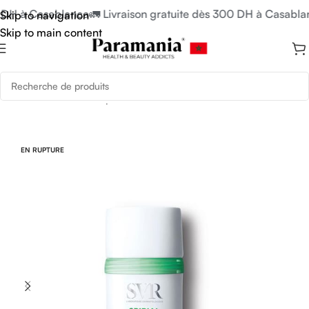
 DH à Casablanca
🚛 Livraison gratuite dès 300 DH à Casablan
Skip to navigation
Skip to main content
Accueil
/
Soins du Corps
/
Déodorant
EN RUPTURE