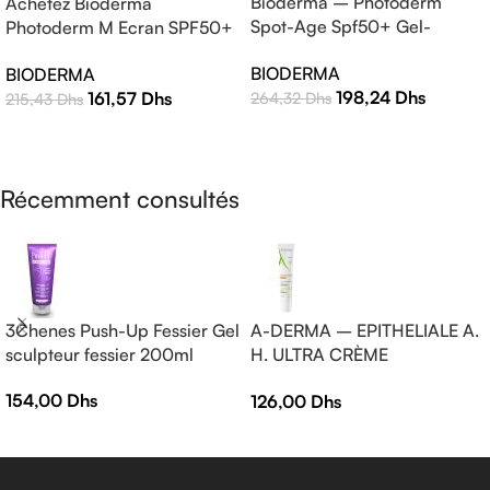
Bioderma – Photoderm
Achetez Bioderma
Spot-Age Spf50+ Gel-
Photoderm M Ecran SPF50+
Crème – 40ml
Teinte Claire 40ml |
BIODERMA
BIODERMA
Protection Solaire Haute
198,24
Dhs
161,57
Dhs
264,32
Dhs
215,43
Dhs
Efficacité
AJOUTER AU PANIER
LIRE LA SUITE
Récemment consultés
3Chenes Push-Up Fessier Gel
A-DERMA – EPITHELIALE A.
sculpteur fessier 200ml
H. ULTRA CRÈME
RÉPARATRICE APAISANTE
154,00
Dhs
126,00
Dhs
— Crème réparatrice —
EPITHELIALE A.H ULTRA 40
ml