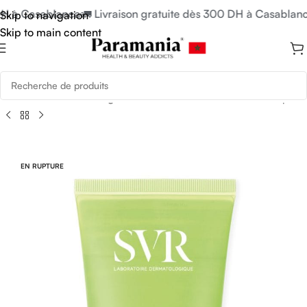
H à Casablanca
🚛 Livraison gratuite dès 300 DH à Casablanca
Skip to navigation
Skip to main content
Accueil
/
Soins du Visage
/
Soins Peau Grasse & Anti acnéique
EN RUPTURE