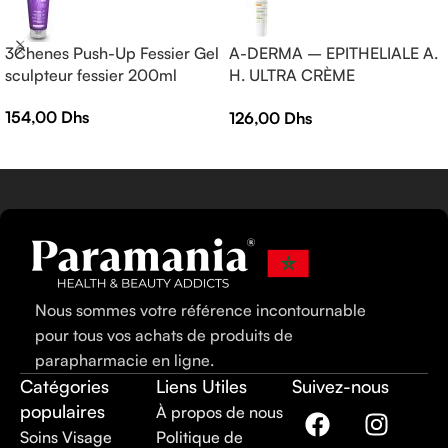
3Chenes Push-Up Fessier Gel
A-DERMA – EPITHELIALE A.
sculpteur fessier 200ml
H. ULTRA CRÈME
RÉPARATRICE APAISANTE
154,00
Dhs
126,00
Dhs
— Crème réparatrice —
EPITHELIALE A.H ULTRA 40
ml
Nous sommes votre référence incontournable
pour tous vos achats de produits de
parapharmacie en ligne.
Catégories
Liens Utiles
Suivez-nous
populaires
À propos de nous
Soins Visage
Politique de