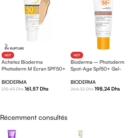
EN RUPTURE
HOT
HOT
Bioderma – Photoderm
Achetez Bioderma
Spot-Age Spf50+ Gel-
Photoderm M Ecran SPF50+
Crème – 40ml
Teinte Claire 40ml |
BIODERMA
BIODERMA
Protection Solaire Haute
198,24
Dhs
161,57
Dhs
264,32
Dhs
215,43
Dhs
Efficacité
AJOUTER AU PANIER
LIRE LA SUITE
Récemment consultés