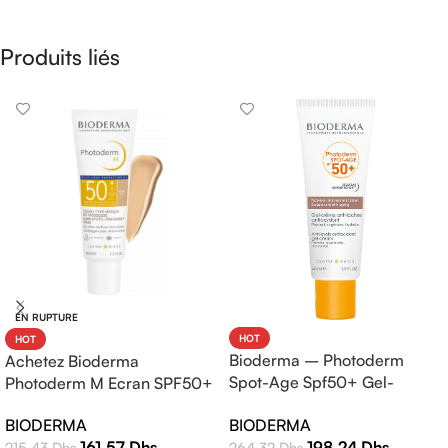
Produits liés
EN RUPTURE
HOT
HOT
Bioderma – Photoderm
Achetez Bioderma
Spot-Age Spf50+ Gel-
Photoderm M Ecran SPF50+
Crème – 40ml
Teinte Claire 40ml |
BIODERMA
BIODERMA
Protection Solaire Haute
198,24
Dhs
161,57
Dhs
264,32
Dhs
215,43
Dhs