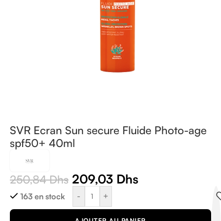
SVR Ecran Sun secure Fluide Photo-age
spf50+ 40ml
209,03
Dhs
250,84
Dhs
-
+
163 en stock
AJOUTER AU PANIER