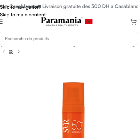
H à Casablanca
🚛 Livraison gratuite dès 300 DH à Casablanc
Skip to navigation
Skip to main content
près Soleil
/
Crèmes Solaires Visage
/
Crèmes Solaires Anti-âge