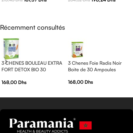
Efficacité
AJOUTER AU PANIER
LIRE LA SUITE
Récemment consultés
3 CHENES BOULEAU EXTRA
3 Chenes Foie Radis Noir
FORT DETOX BIO 30
Boite de 30 Ampoules
AMPOULES
168,00
Dhs
168,00
Dhs