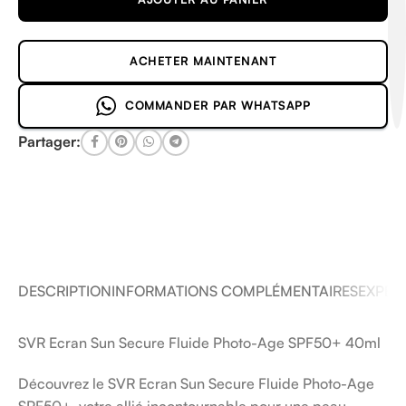
ACHETER MAINTENANT
COMMANDER PAR WHATSAPP
Partager:
DESCRIPTION
INFORMATIONS COMPLÉMENTAIRES
EXPÉDI
SVR Ecran Sun Secure Fluide Photo-Age SPF50+ 40ml
Découvrez le SVR Ecran Sun Secure Fluide Photo-Age
SPF50+, votre allié incontournable pour une peau