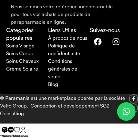
Nous sommes votre référence incontournable
pour tous vos achats de produits de
parapharmacie en ligne.
Catégories
Liens Utiles
Suivez-nous
populaires
À propos de nous
Soins Visage
Politique de
Soins Corps
confidentialité
Soins Cheveux
Conditions
Crème Solaire
générales de
vente
Blog
©
Paramania
est une marketplace opérée par la société
Velto Group. Conception et développement
SG2i
Consulting
Promos
Nouveautés
Favoris
Mon compte