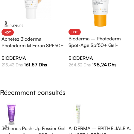
EN RUPTURE
HOT
HOT
Bioderma – Photoderm
Achetez Bioderma
Spot-Age Spf50+ Gel-
Photoderm M Ecran SPF50+
Crème – 40ml
Teinte Claire 40ml |
BIODERMA
BIODERMA
Protection Solaire Haute
198,24
Dhs
161,57
Dhs
264,32
Dhs
215,43
Dhs
Efficacité
AJOUTER AU PANIER
LIRE LA SUITE
Récemment consultés
3Chenes Push-Up Fessier Gel
A-DERMA – EPITHELIALE A.