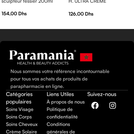
sculpteur fessier 200ml
H. ULTRA CRÈME
RÉPARATRICE APAISANTE
154,00
Dhs
126,00
Dhs
— Crème réparatrice —
EPITHELIALE A.H ULTRA 40
ml
Nous sommes votre référence incontournable
pour tous vos achats de produits de
parapharmacie en ligne.
Catégories
Liens Utiles
Suivez-nous
populaires
À propos de nous
Soins Visage
Politique de
Soins Corps
confidentialité
Soins Cheveux
Conditions
Crème Solaire
générales de