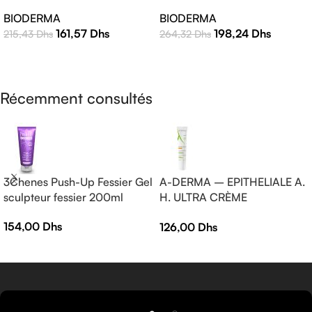
Crème – 40ml
Teinte Claire 40ml |
BIODERMA
BIODERMA
Protection Solaire Haute
198,24
Dhs
161,57
Dhs
264,32
Dhs
215,43
Dhs
Efficacité
AJOUTER AU PANIER
LIRE LA SUITE
Récemment consultés
3Chenes Push-Up Fessier Gel
A-DERMA – EPITHELIALE A.
sculpteur fessier 200ml
H. ULTRA CRÈME
RÉPARATRICE APAISANTE
154,00
Dhs
126,00
Dhs
— Crème réparatrice —
EPITHELIALE A.H ULTRA 40
ml