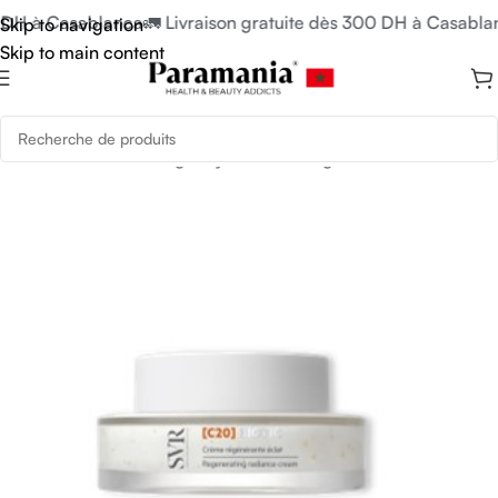
 DH à Casablanca
🚛 Livraison gratuite dès 300 DH à Casablan
Skip to navigation
Skip to main content
Accueil
/
Soins du Visage
/
Hydratant Visage