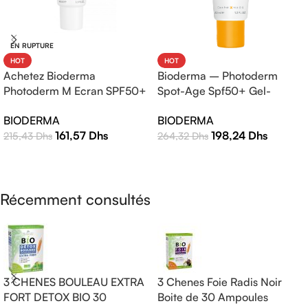
EN RUPTURE
HOT
HOT
Bioderma – Photoderm
Achetez Bioderma
Spot-Age Spf50+ Gel-
Photoderm M Ecran SPF50+
Crème – 40ml
Teinte Claire 40ml |
BIODERMA
BIODERMA
Protection Solaire Haute
198,24
Dhs
161,57
Dhs
264,32
Dhs
215,43
Dhs
Efficacité
AJOUTER AU PANIER
LIRE LA SUITE
Récemment consultés
3 CHENES BOULEAU EXTRA
3 Chenes Foie Radis Noir
FORT DETOX BIO 30
Boite de 30 Ampoules