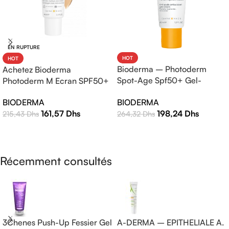
EN RUPTURE
HOT
HOT
Bioderma – Photoderm
Achetez Bioderma
Spot-Age Spf50+ Gel-
Photoderm M Ecran SPF50+
Crème – 40ml
Teinte Claire 40ml |
BIODERMA
BIODERMA
Protection Solaire Haute
198,24
Dhs
161,57
Dhs
264,32
Dhs
215,43
Dhs
Efficacité
AJOUTER AU PANIER
LIRE LA SUITE
Récemment consultés
3Chenes Push-Up Fessier Gel
A-DERMA – EPITHELIALE A.