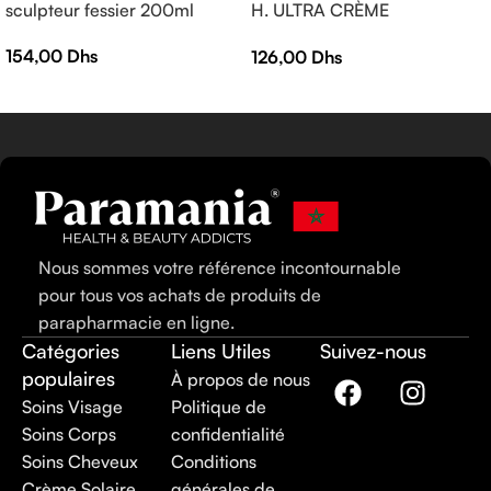
sculpteur fessier 200ml
H. ULTRA CRÈME
RÉPARATRICE APAISANTE
154,00
Dhs
126,00
Dhs
— Crème réparatrice —
EPITHELIALE A.H ULTRA 40
ml
Nous sommes votre référence incontournable
pour tous vos achats de produits de
parapharmacie en ligne.
Catégories
Liens Utiles
Suivez-nous
populaires
À propos de nous
Soins Visage
Politique de
Soins Corps
confidentialité
Soins Cheveux
Conditions
Crème Solaire
générales de