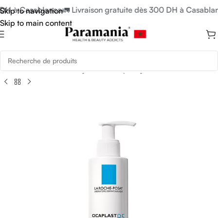
 DH à Casablanca
🚛 Livraison gratuite dès 300 DH à Casablan
Skip to navigation
Skip to main content
Accueil
/
La Roche-Posay
/
La roche-posay cicatrisations