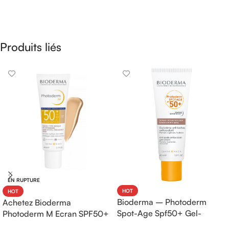
Produits liés
EN RUPTURE
HOT
HOT
Bioderma – Photoderm
Achetez Bioderma
Spot-Age Spf50+ Gel-
Photoderm M Ecran SPF50+
Crème – 40ml
Teinte Claire 40ml |