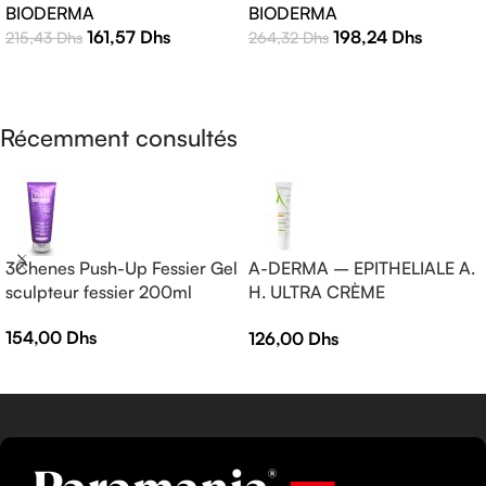
BIODERMA
BIODERMA
Protection Solaire Haute
198,24
Dhs
161,57
Dhs
264,32
Dhs
215,43
Dhs
Efficacité
AJOUTER AU PANIER
LIRE LA SUITE
Récemment consultés
3Chenes Push-Up Fessier Gel
A-DERMA – EPITHELIALE A.
sculpteur fessier 200ml
H. ULTRA CRÈME
RÉPARATRICE APAISANTE
154,00
Dhs
126,00
Dhs
— Crème réparatrice —
EPITHELIALE A.H ULTRA 40
ml