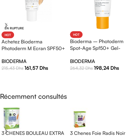
EN RUPTURE
HOT
HOT
Bioderma – Photoderm
Achetez Bioderma
Spot-Age Spf50+ Gel-
Photoderm M Ecran SPF50+
Crème – 40ml
Teinte Claire 40ml |
BIODERMA
BIODERMA
Protection Solaire Haute
198,24
Dhs
161,57
Dhs
264,32
Dhs
215,43
Dhs
Efficacité
AJOUTER AU PANIER
LIRE LA SUITE
Récemment consultés
3 CHENES BOULEAU EXTRA
3 Chenes Foie Radis Noir