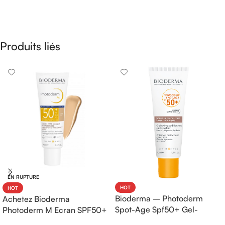
Produits liés
EN RUPTURE
HOT
HOT
Bioderma – Photoderm
Achetez Bioderma
Spot-Age Spf50+ Gel-
Photoderm M Ecran SPF50+
Crème – 40ml
Teinte Claire 40ml |