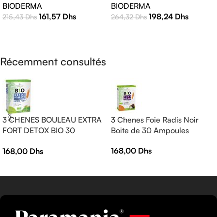
BIODERMA
BIODERMA
Protection Solaire Haute
198,24
Dhs
161,57
Dhs
264,32
Dhs
215,43
Dhs
Efficacité
AJOUTER AU PANIER
LIRE LA SUITE
Récemment consultés
3 CHENES BOULEAU EXTRA
3 Chenes Foie Radis Noir
FORT DETOX BIO 30
Boite de 30 Ampoules
AMPOULES
168,00
Dhs
168,00
Dhs