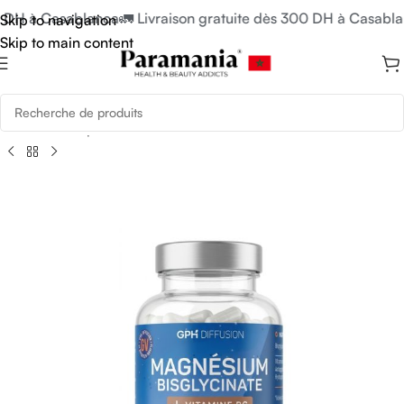
0 DH à Casablanca
🚛 Livraison gratuite dès 300 DH à Casabla
Skip to navigation
Skip to main content
Accueil
/
Compléments Alimentaires
/
Stress & Sommeil