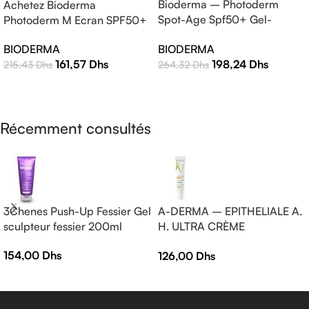
Bioderma – Photoderm
Achetez Bioderma
Spot-Age Spf50+ Gel-
Photoderm M Ecran SPF50+
Crème – 40ml
Teinte Claire 40ml |
BIODERMA
BIODERMA
Protection Solaire Haute
198,24
Dhs
161,57
Dhs
264,32
Dhs
215,43
Dhs
Efficacité
AJOUTER AU PANIER
LIRE LA SUITE
Récemment consultés
3Chenes Push-Up Fessier Gel
A-DERMA – EPITHELIALE A.
sculpteur fessier 200ml
H. ULTRA CRÈME
RÉPARATRICE APAISANTE
154,00
Dhs
126,00
Dhs
— Crème réparatrice —
EPITHELIALE A.H ULTRA 40
ml