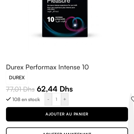
Durex Performax Intense 10
DUREX
62,44
Dhs
77,01
Dhs
-
+
108 en stock
AJOUTER AU PANIER