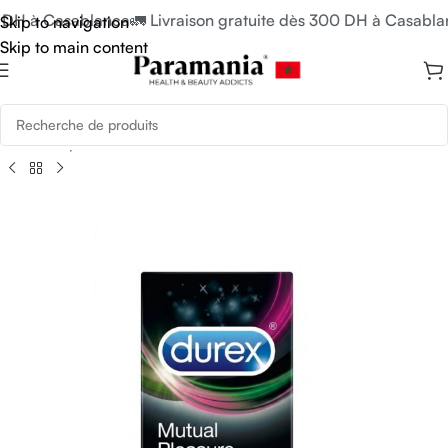
 DH à Casablanca
🚛 Livraison gratuite dès 300 DH à Casablan
Skip to navigation
Skip to main content
eil
/
Soins pour Hommes
/
Préservatifs & Lubrifiants
/
Préservatifs