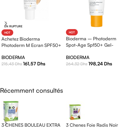
EN RUPTURE
HOT
HOT
Bioderma – Photoderm
Achetez Bioderma
Spot-Age Spf50+ Gel-
Photoderm M Ecran SPF50+
Crème – 40ml
Teinte Claire 40ml |
BIODERMA
BIODERMA
Protection Solaire Haute
198,24
Dhs
161,57
Dhs
264,32
Dhs
215,43
Dhs
Efficacité
AJOUTER AU PANIER
LIRE LA SUITE
Récemment consultés
3 CHENES BOULEAU EXTRA
3 Chenes Foie Radis Noir