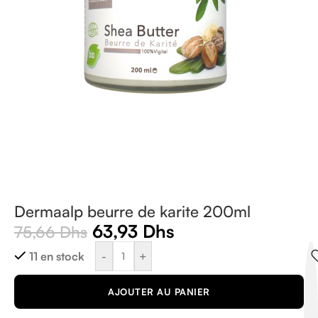
Dermaalp beurre de karite 200ml
63,93
Dhs
75,66
Dhs
-
+
11 en stock
AJOUTER AU PANIER