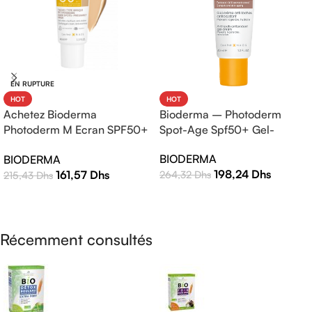
EN RUPTURE
HOT
HOT
Bioderma – Photoderm
Achetez Bioderma
Spot-Age Spf50+ Gel-
Photoderm M Ecran SPF50+
Crème – 40ml
Teinte Claire 40ml |
BIODERMA
BIODERMA
Protection Solaire Haute
198,24
Dhs
161,57
Dhs
264,32
Dhs
215,43
Dhs
Efficacité
AJOUTER AU PANIER
LIRE LA SUITE
Récemment consultés