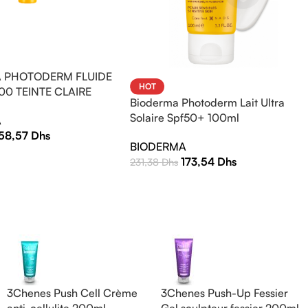
 PHOTODERM FLUIDE
HOT
00 TEINTE CLAIRE
Bioderma Photoderm Lait Ultra
Solaire Spf50+ 100ml
A
158,57
Dhs
BIODERMA
173,54
Dhs
231,38
Dhs
3Chenes Push Cell Crème
3Chenes Push-Up Fessier
anti-cellulite 200ml
Gel sculpteur fessier 200ml