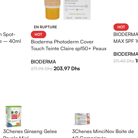
EN RUPTURE
HOT
 Spot-
BIODERMA
HOT
e – 40ml
MAX SPF 1
Bioderma Photoderm Cover
Touch Teinte Claire spf50+ Peaux
BIODERM
sensibles mixtes à grasses 40g
211,43
Dhs
BIODERMA
203,97
Dhs
271,95
Dhs
3Chenes Ginseng Gelee
3Chenes MinciNov Boite de
Royale Miel
60 Comprimés