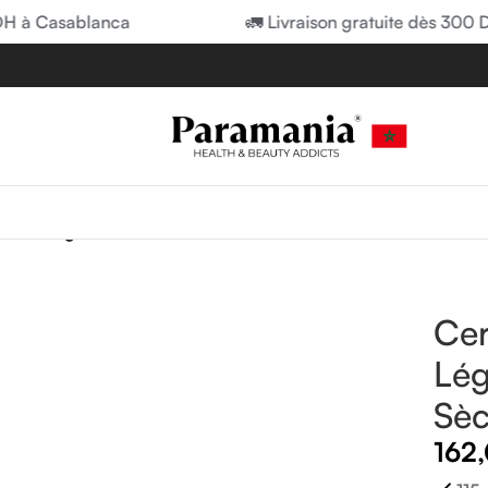
à Casablanca
🚛 Livraison gratuite dès 300 DH 
atant Léger Peau Sèche à Très Sèche | 473ml
Cer
Lég
Sèc
162