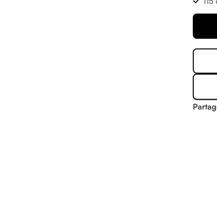
115
Partag