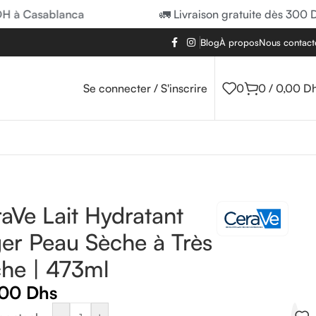
à Casablanca
🚛 Livraison gratuite dès 300 DH 
Blog
À propos
Nous contact
Se connecter / S'inscrire
0
0
/
0,00
D
aVe Lait Hydratant
er Peau Sèche à Très
he | 473ml
,00
Dhs