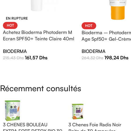
EN RUPTURE
HOT
HOT
Achetez Bioderma Photoderm M
Bioderma – Photoderm
Ecran SPF50+ Teinte Claire 40ml
Age Spf50+ Gel-Crèm
| Protection Solaire Haute
BIODERMA
BIODERMA
Efficacité
161,57
Dhs
198,24
Dhs
215,43
Dhs
264,32
Dhs
Récemment consultés
3 CHENES BOULEAU
3 Chenes Foie Radis Noir
EXTRA FORT DETOX BIO 30
Boite de 30 Ampoules