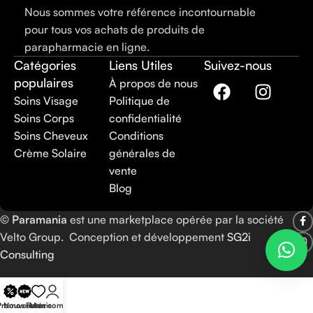
Nous sommes votre référence incontournable
pour tous vos achats de produits de
parapharmacie en ligne.
Catégories
Liens Utiles
Suivez-nous
populaires
À propos de nous
Soins Visage
Politique de
Soins Corps
confidentialité
Soins Cheveux
Conditions
Crème Solaire
générales de
vente
Blog
©
Paramania
est une marketplace opérée par la société
Velto Group. Conception et développement
SG2i
Consulting
Promos
Nouveautés
Favoris
Mon compte