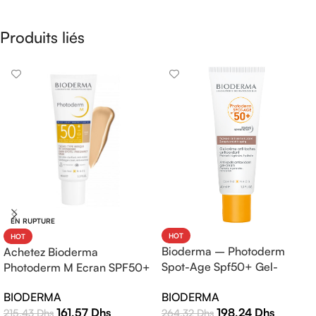
Produits liés
EN RUPTURE
HOT
HOT
Bioderma – Photoderm
Achetez Bioderma
Spot-Age Spf50+ Gel-
Photoderm M Ecran SPF50+
Crème – 40ml
Teinte Claire 40ml |
BIODERMA
BIODERMA
Protection Solaire Haute
198,24
Dhs
161,57
Dhs
264,32
Dhs
215,43
Dhs
Efficacité