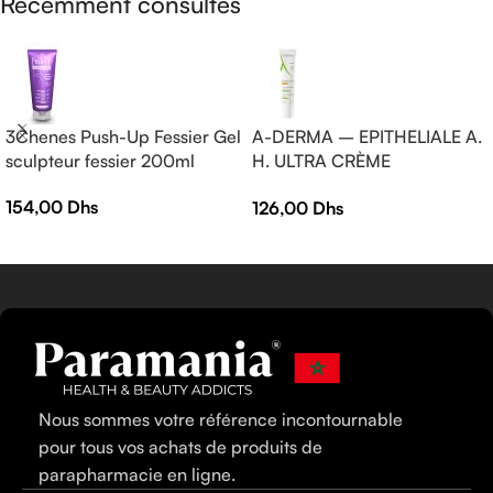
Récemment consultés
3Chenes Push-Up Fessier Gel
A-DERMA – EPITHELIALE A.
sculpteur fessier 200ml
H. ULTRA CRÈME
RÉPARATRICE APAISANTE
154,00
Dhs
126,00
Dhs
— Crème réparatrice —
EPITHELIALE A.H ULTRA 40
ml
Nous sommes votre référence incontournable
pour tous vos achats de produits de
parapharmacie en ligne.