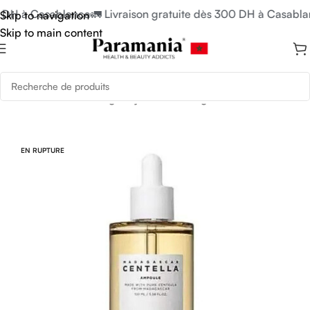
0 DH à Casablanca
🚛 Livraison gratuite dès 300 DH à Casabla
Skip to navigation
Skip to main content
Accueil
/
Soins du Visage
/
Hydratant Visage
EN RUPTURE