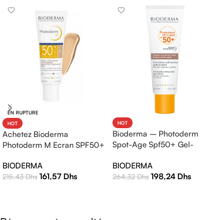
EN RUPTURE
HOT
HOT
Bioderma – Photoderm
Achetez Bioderma
Spot-Age Spf50+ Gel-
Photoderm M Ecran SPF50+
Crème – 40ml
Teinte Claire 40ml |
BIODERMA
BIODERMA
Protection Solaire Haute
198,24
Dhs
161,57
Dhs
264,32
Dhs
215,43
Dhs
Efficacité
AJOUTER AU PANIER
LIRE LA SUITE