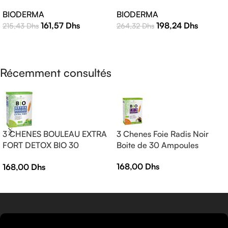
Crème – 40ml
Teinte Claire 40ml |
BIODERMA
BIODERMA
Protection Solaire Haute
198,24
Dhs
161,57
Dhs
264,32
Dhs
215,43
Dhs
Efficacité
AJOUTER AU PANIER
LIRE LA SUITE
Récemment consultés
3 CHENES BOULEAU EXTRA
3 Chenes Foie Radis Noir
FORT DETOX BIO 30
Boite de 30 Ampoules
AMPOULES
168,00
Dhs
168,00
Dhs