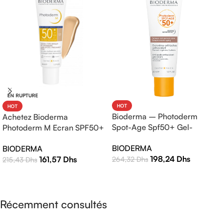
EN RUPTURE
HOT
HOT
Bioderma – Photoderm
Achetez Bioderma
Spot-Age Spf50+ Gel-
Photoderm M Ecran SPF50+
Crème – 40ml
Teinte Claire 40ml |
BIODERMA
BIODERMA
Protection Solaire Haute
198,24
Dhs
161,57
Dhs
264,32
Dhs
215,43
Dhs
Efficacité
AJOUTER AU PANIER
LIRE LA SUITE
Récemment consultés