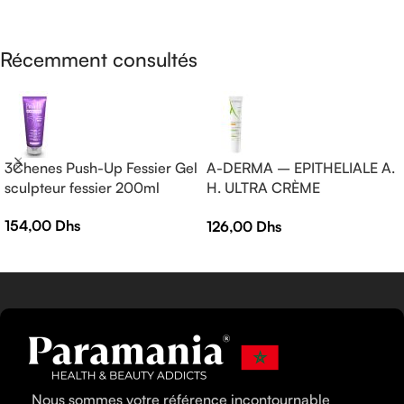
AJOUTER AU PANIER
LIRE LA SUITE
Récemment consultés
3Chenes Push-Up Fessier Gel
A-DERMA – EPITHELIALE A.
sculpteur fessier 200ml
H. ULTRA CRÈME
RÉPARATRICE APAISANTE
154,00
Dhs
126,00
Dhs
— Crème réparatrice —
EPITHELIALE A.H ULTRA 40
ml
Nous sommes votre référence incontournable