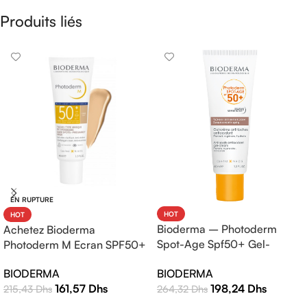
Produits liés
EN RUPTURE
HOT
HOT
Bioderma – Photoderm
Achetez Bioderma
Spot-Age Spf50+ Gel-
Photoderm M Ecran SPF50+
Crème – 40ml
Teinte Claire 40ml |
BIODERMA
BIODERMA
Protection Solaire Haute
198,24
Dhs
161,57
Dhs
264,32
Dhs
215,43
Dhs
Efficacité