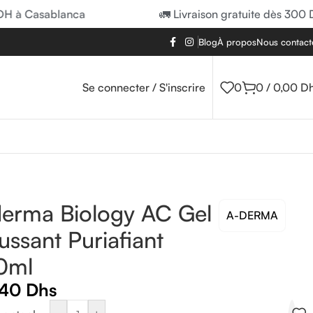
à Casablanca
🚛 Livraison gratuite dès 300 DH 
Blog
À propos
Nous contact
Se connecter / S'inscrire
0
0
/
0,00
D
erma Biology AC Gel
A-DERMA
ssant Puriafiant
0ml
,40
Dhs