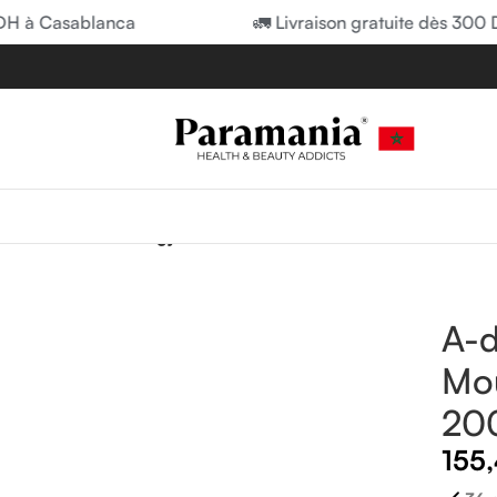
à Casablanca
🚛 Livraison gratuite dès 300 DH 
asse
/
A-derma Biology AC Gel Moussant Puriafiant 200ml
A-d
Mou
20
155