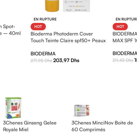
EN RUPTURE
EN RUPTUR
 Spot-
HOT
HOT
e – 40ml
Bioderma Photoderm Cover
BIODERMA
Touch Teinte Claire spf50+ Peaux
MAX SPF 1
sensibles mixtes à grasses 40g
BIODERM
BIODERMA
203,97
Dhs
211,43
Dhs
271,95
Dhs
3Chenes Ginseng Gelee
3Chenes MinciNov Boite de
Royale Miel
60 Comprimés
30Ampoules*10ml