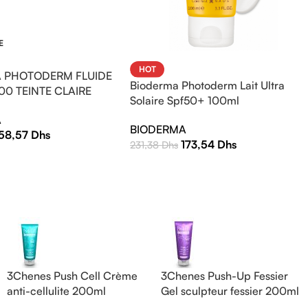
E
HOT
 PHOTODERM FLUIDE
Bioderma Photoderm Lait Ultra
00 TEINTE CLAIRE
Solaire Spf50+ 100ml
A
BIODERMA
158,57
Dhs
173,54
Dhs
231,38
Dhs
3Chenes Push Cell Crème
3Chenes Push-Up Fessier
anti-cellulite 200ml
Gel sculpteur fessier 200ml