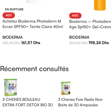
EN RUPTURE
HOT
HOT
Achetez Bioderma Photoderm M
Bioderma – Photoderm
Ecran SPF50+ Teinte Claire 40ml
Age Spf50+ Gel-Crèm
| Protection Solaire Haute
BIODERMA
BIODERMA
Efficacité
161,57
Dhs
198,24
Dhs
215,43
Dhs
264,32
Dhs
Récemment consultés
3 CHENES BOULEAU
3 Chenes Foie Radis Noir
EXTRA FORT DETOX BIO 30
Boite de 30 Ampoules
AMPOULES