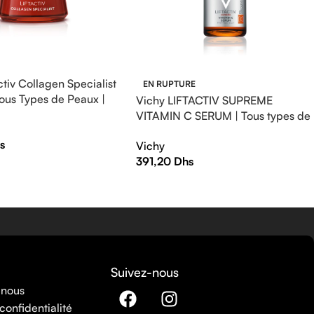
ctiv Collagen Specialist
EN RUPTURE
ous Types de Peaux |
Vichy LIFTACTIV SUPREME
VITAMIN C SERUM | Tous types de
peaux | 20ml
s
Vichy
391,20
Dhs
Suivez-nous
 nous
confidentialité