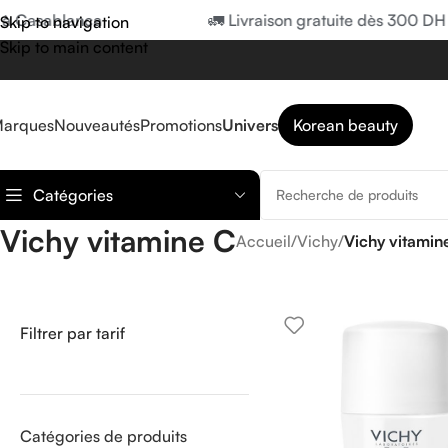
à Casablanca
🚛 Livraison gratuite dès 300 DH 
Skip to navigation
Skip to main content
arques
Nouveautés
Promotions
Univers
Korean beauty
Catégories
Vichy vitamine C
Accueil
/
Vichy
/
Vichy vitamin
Filtrer par tarif
Catégories de produits