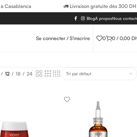
à Casablanca
🚛 Livraison gratuite dès 300 DH 
Blog
À propos
Nous contact
Se connecter / S'inscrire
0
0
/
0,00
D
12
18
24