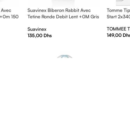
 Avec
Suavinex Biberon Rabbit Avec
Tomme Tip
t +0m 150
Tetine Ronde Debit Lent +0M Gris
Start 2x34
150ml
TOMMEE T
Suavinex
149,00
Dh
135,00
Dhs