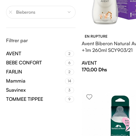
Bieberons
EN RUPTURE
Filtrer par
Avent Biberon Natural A
+1m 260ml SCY903/21
AVENT
2
BEBE CONFORT
AVENT
6
170,00
Dhs
FARLIN
2
Mammia
14
Suavinex
3
TOMMEE TIPPEE
9