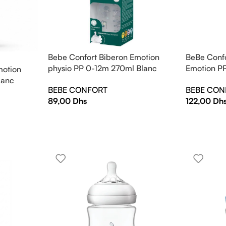
Bebe Confort Biberon Emotion
BeBe Confo
physio PP 0-12m 270ml Blanc
Emotion P
motion
urban garden
Friends
lanc
BEBE CONFORT
BEBE CON
89,00
Dhs
122,00
Dh