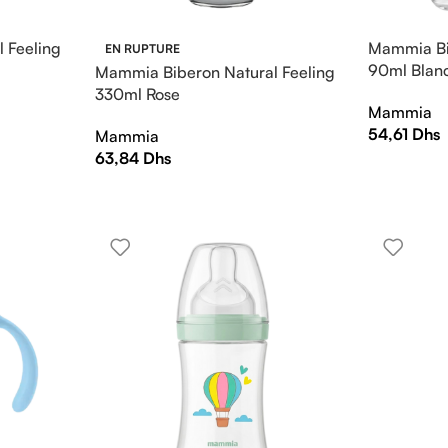
 Feeling
Mammia Bi
EN RUPTURE
90ml Blan
Mammia Biberon Natural Feeling
330ml Rose
Mammia
54,61
Dhs
Mammia
63,84
Dhs