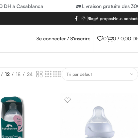
 à Casablanca
🚛 Livraison gratuite dès 300 DH
Blog
À propos
Nous contact
Se connecter / S'inscrire
0
0
/
0,00
D
12
18
24