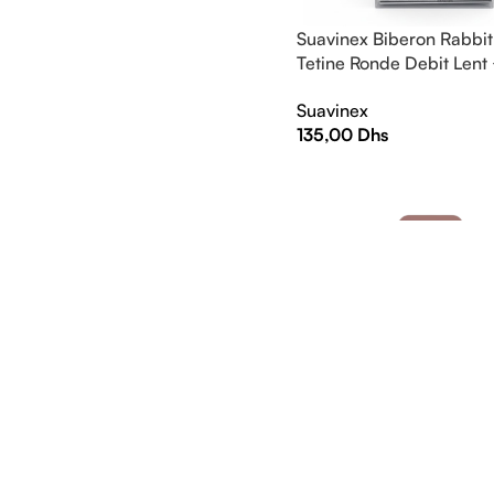
Suavinex Biberon Rabbit
Tetine Ronde Debit Len
GY L2
Suavinex
135,00
Dhs