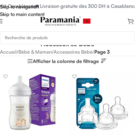
à Casablanca
🚛 Livraison gratuite dès 300 DH à Casablanca
🚛
Skip to navigation
Skip to main content
Accessoires Bébé
Accueil
/
Bébé & Maman
/
Accessoires Bébé
/
Page 3
Afficher la colonne de filtrage