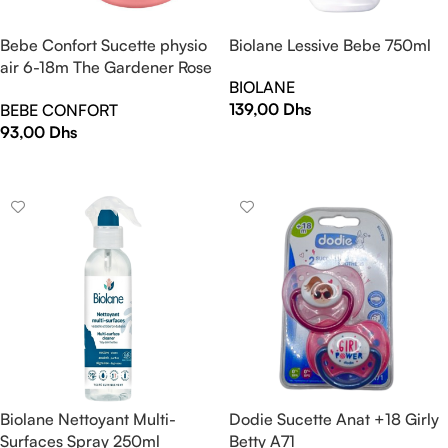
Bebe Confort Sucette physio
Biolane Lessive Bebe 750ml
air 6-18m The Gardener Rose
BIOLANE
& blanc
139,00
Dhs
BEBE CONFORT
93,00
Dhs
AJOUTER AU PANIER
AJOUTER AU PANIER
Biolane Nettoyant Multi-
Dodie Sucette Anat +18 Girly
Surfaces Spray 250ml
Betty A71