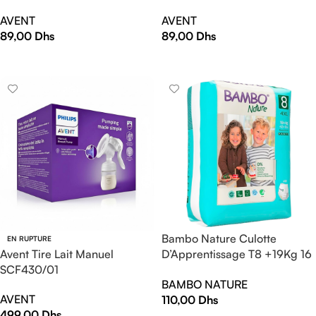
AVENT
AVENT
89,00
Dhs
89,00
Dhs
AJOUTER AU PANIER
AJOUTER AU PANIER
Bambo Nature Culotte
EN RUPTURE
Avent Tire Lait Manuel
D’Apprentissage T8 +19Kg 16
SCF430/01
Unites
BAMBO NATURE
AVENT
110,00
Dhs
499,00
Dhs