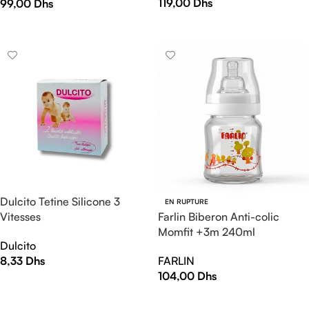
119,00
Dhs
99,00
Dhs
LIRE LA SUITE
AJOUTER AU PANIER
Dulcito Tetine Silicone 3
EN RUPTURE
Vitesses
Farlin Biberon Anti-colic
Momfit +3m 240ml
Dulcito
8,33
Dhs
FARLIN
104,00
Dhs
AJOUTER AU PANIER
LIRE LA SUITE