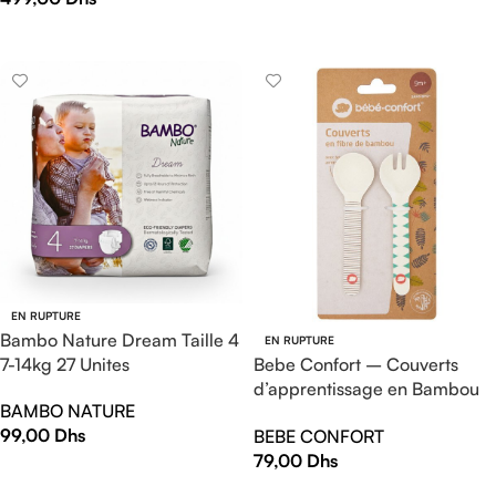
AJOUTER AU PANIER
LIRE LA SUITE
EN RUPTURE
Bambo Nature Dream Taille 4
EN RUPTURE
7-14kg 27 Unites
Bebe Confort – Couverts
d’apprentissage en Bambou
BAMBO NATURE
– Jungle Vibes (9M +)
99,00
Dhs
BEBE CONFORT
79,00
Dhs
LIRE LA SUITE
LIRE LA SUITE