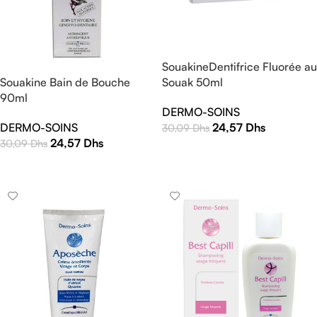
SouakineDentifrice Fluorée au
Souak 50ml
Souakine Bain de Bouche
90ml
DERMO-SOINS
24,57
Dhs
DERMO-SOINS
30,09
Dhs
24,57
Dhs
30,09
Dhs
AJOUTER AU PANIER
AJOUTER AU PANIER