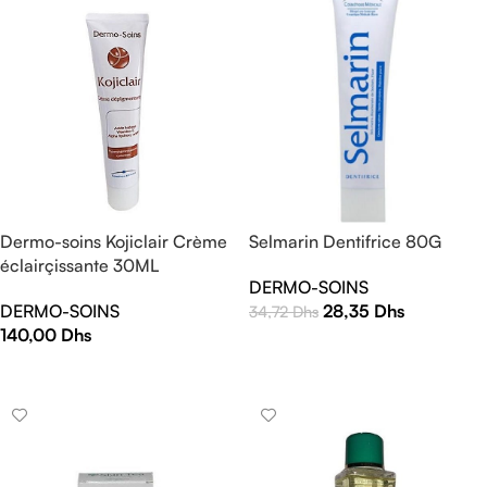
Dermo-soins Kojiclair Crème
Selmarin Dentifrice 80G
éclairçissante 30ML
DERMO-SOINS
DERMO-SOINS
28,35
Dhs
34,72
Dhs
140,00
Dhs
AJOUTER AU PANIER
AJOUTER AU PANIER