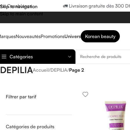
 Casablanca
🚛 Livraison gratuite dès 300 DH à
Skip to navigation
Skip to main content
arques
Nouveautés
Promotions
Univers
Korean beauty
Catégories
DEPILIA
Accueil
/
DEPILIA
/
Page 2
Filtrer par tarif
Catégories de produits