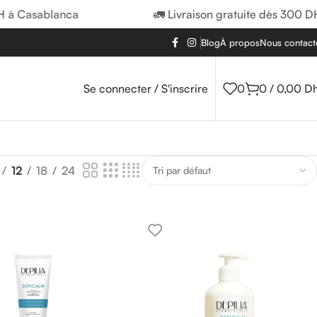
 Casablanca
🚛 Livraison gratuite dès 300 DH à
Blog
À propos
Nous contact
Se connecter / S'inscrire
0
0
/
0,00
D
12
18
24