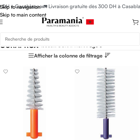
DH à Casablanca
🚛 Livraison gratuite dès 300 DH à Casablanc
Skip to navigation
Skip to main content
CURAPROX
Accueil
/
CURAPROX
/
Page 3
Afficher la colonne de filtrage