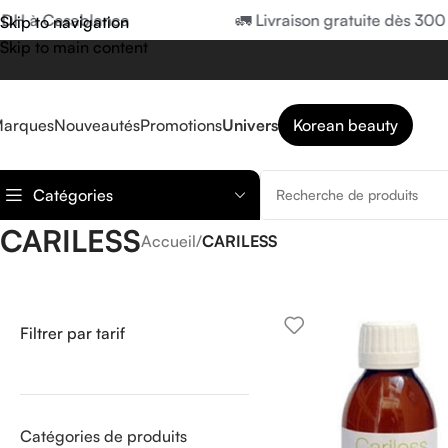
 DH à Casablanca
🚛 Livraison gratuite dès 300
Skip to navigation
Skip to main content
arques
Nouveautés
Promotions
Univers
Korean beauty
Catégories
CARILESS
Accueil
/
CARILESS
Filtrer par tarif
Catégories de produits