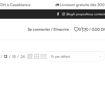
 DH à Casablanca
🚛 Livraison gratuite dès 300
Blog
À propos
Nous contact
Se connecter / S'inscrire
0
0
/
0,00
D
12
18
24