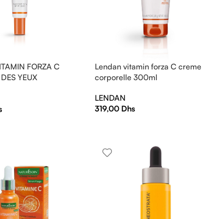
ITAMIN FORZA C
Lendan vitamin forza C creme
DES YEUX
corporelle 300ml
EUR 15ml
LENDAN
319,00
Dhs
s