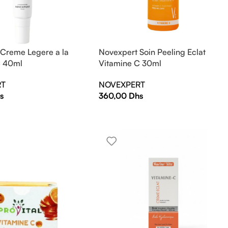
 Creme Legere a la
Novexpert Soin Peeling Eclat
C 40ml
Vitamine C 30ml
RT
NOVEXPERT
s
360,00
Dhs