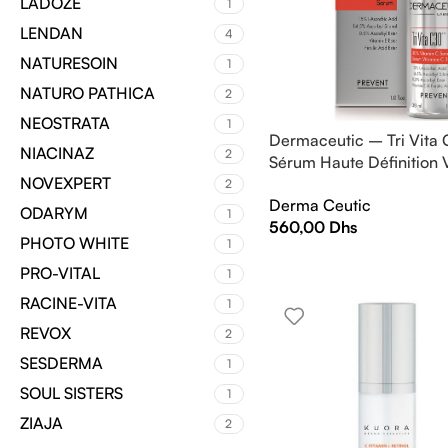
LADOZE
1
LENDAN
4
NATURESOIN
1
NATURO PATHICA
2
NEOSTRATA
1
Dermaceutic – Tri Vita
NIACINAZ
2
Sérum Haute Définition 
NOVEXPERT
C 30% – 30 ml
2
Derma Ceutic
ODARYM
1
560,00
Dhs
PHOTO WHITE
1
PRO-VITAL
1
RACINE-VITA
1
REVOX
2
SESDERMA
1
SOUL SISTERS
1
ZIAJA
2