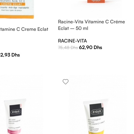
Racine-Vita Vitamine C Créme
Eclat – 50 ml
Vitamine C Creme Eclat
RACINE-VITA
62,90
Dhs
75,48
Dhs
L
82,93
Dhs