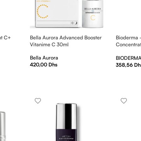
ht C+
Bella Aurora Advanced Booster
Bioderma 
Vitanime C 30ml
Concentrat
Pigmentair
Bella Aurora
BIODERM
420,00
Dhs
358,56
Dh