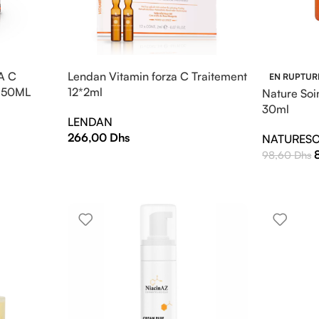
A C
Lendan Vitamin forza C Traitement
EN RUPTUR
 50ML
12*2ml
Nature Soi
30ml
LENDAN
266,00
Dhs
NATURESO
98,60
Dhs