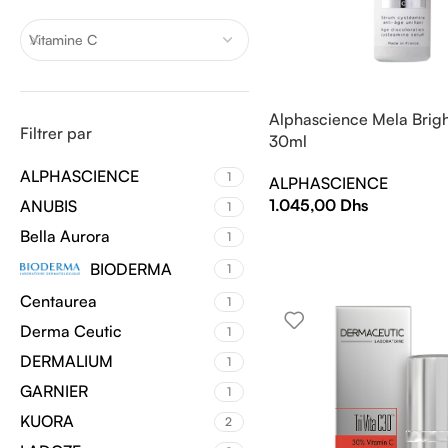
Vitamine C
Alphascience Mela Brig
Filtrer par
30ml
ALPHASCIENCE
1
ALPHASCIENCE
1.045,00
Dhs
ANUBIS
1
Bella Aurora
1
BIODERMA
1
Centaurea
1
Derma Ceutic
1
DERMALIUM
1
GARNIER
1
KUORA
2