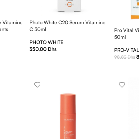
 Vitamine
Photo White C20 Serum Vitamine
ants
C 30ml
Pro Vital 
50ml
PHOTO WHITE
350,00
Dhs
PRO-VITA
98,82
Dhs