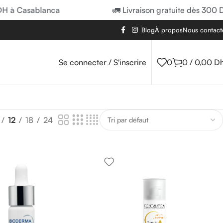
à Casablanca
🚛 Livraison gratuite dès 300 DH 
Blog
À propos
Nous contact
Se connecter / S'inscrire
0
0
/
0,00
D
12
18
24