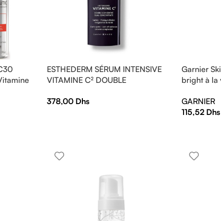
 C30
ESTHEDERM SÉRUM INTENSIVE
Garnier Sk
Vitamine
VITAMINE C² DOUBLE
bright à la
CONCENTRÉ 10ml
d’éclat30m
378,00
Dhs
GARNIER
115,52
Dhs