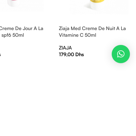
 Creme De Jour A La
Ziaja Med Creme De Nuit A La
 spf6 50ml
Vitamine C 50ml
ZIAJA
s
179,00
Dhs