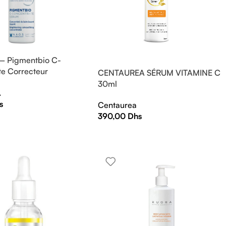
– Pigmentbio C-
e Correcteur
CENTAUREA SÉRUM VITAMINE C
e Éclaircissant – 15 ml
30ml
A
s
Centaurea
390,00
Dhs