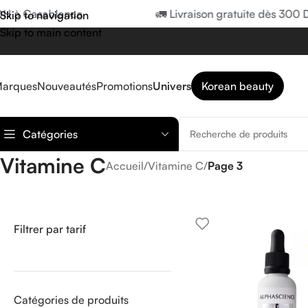
à Casablanca
🚛 Livraison gratuite dès 300 DH 
Skip to navigation
Skip to main content
arques
Nouveautés
Promotions
Univers
Korean beauty
Catégories
Vitamine C
Accueil
/
Vitamine C
/
Page 3
Filtrer par tarif
Catégories de produits