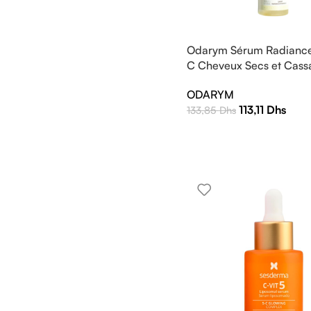
Odarym Sérum Radiance
C Cheveux Secs et Cass
ODARYM
113,11
Dhs
133,85
Dhs