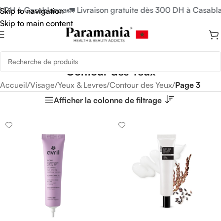
H à Casablanca
🚛 Livraison gratuite dès 300 DH à Casablanca
Skip to navigation
Skip to main content
Contour des Yeux
Accueil
/
Visage
/
Yeux & Levres
/
Contour des Yeux
/
Page 3
Afficher la colonne de filtrage