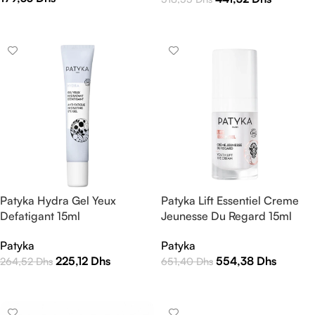
AJOUTER AU PANIER
AJOUTER AU PANIER
Patyka Hydra Gel Yeux
Patyka Lift Essentiel Creme
Defatigant 15ml
Jeunesse Du Regard 15ml
Patyka
Patyka
225,12
Dhs
554,38
Dhs
264,52
Dhs
651,40
Dhs
AJOUTER AU PANIER
AJOUTER AU PANIER