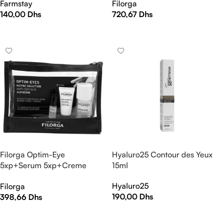
Farmstay
Filorga
140,00
Dhs
720,67
Dhs
AJOUTER AU PANIER
AJOUTER AU PANIER
Filorga Optim-Eye
Hyaluro25 Contour des Yeux
5xp+Serum 5xp+Creme
15ml
Correction 5xp Coffret Pack
Hyaluro25
Filorga
190,00
Dhs
398,66
Dhs
AJOUTER AU PANIER
AJOUTER AU PANIER