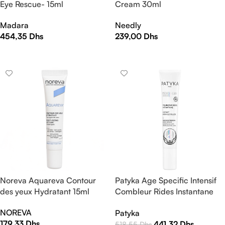
Eye Rescue- 15ml
Cream 30ml
Madara
Needly
454,35
Dhs
239,00
Dhs
AJOUTER AU PANIER
AJOUTER AU PANIER
Noreva Aquareva Contour
Patyka Age Specific Intensif
des yeux Hydratant 15ml
Combleur Rides Instantane
15ml
NOREVA
Patyka
179,33
Dhs
441,32
Dhs
518,55
Dhs