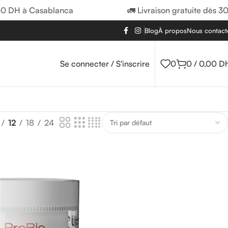
00 DH à Casablanca
🚛 Livraison gratuite dès 3
Blog
À propos
Nous contact
Se connecter / S'inscrire
0
0
/
0,00
D
12
18
24