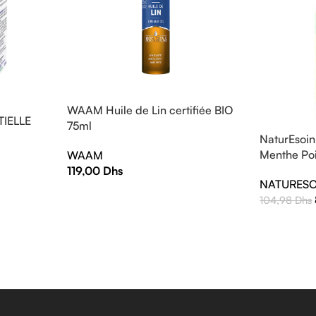
WAAM Huile de Lin certifiée BIO
IELLE
75ml
NaturEsoin 
Menthe Po
WAAM
119,00
Dhs
NATURESO
104,98
Dhs