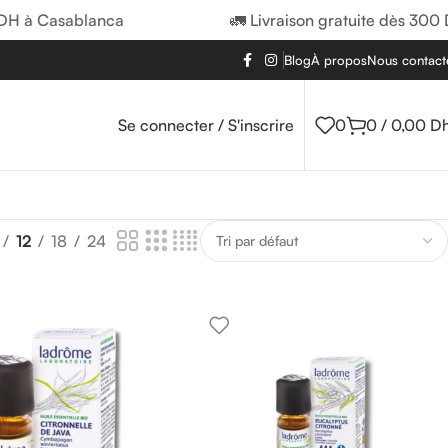
H à Casablanca
🚛 Livraison gratuite dès 300 D
Blog
À propos
Nous contact
Se connecter / S'inscrire
0
0
/
0,00
D
12
18
24