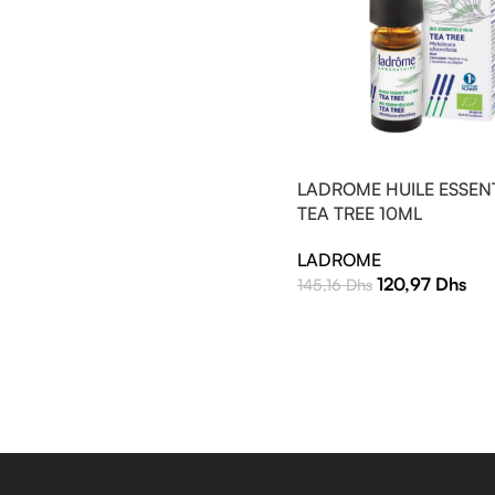
LADROME HUILE ESSENT
TEA TREE 10ML
LADROME
120,97
Dhs
145,16
Dhs