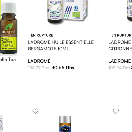
EN RUPTURE
EN RUPTUR
LADROME HUILE ESSENTIELLE
LADROME 
BERGAMOTE 10ML
CITRONNE
elle Tea
LADROME
LADROME
130,65
Dhs
156,77
Dhs
103,94
Dhs