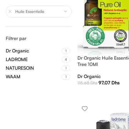
Huile Essentielle
Filtrer par
Dr Organic
1
Dr Organic Huile Essenti
LADROME
4
Tree 10Ml
NATURESOIN
1
Dr Organic
WAAM
1
97,07
Dhs
115,68
Dhs