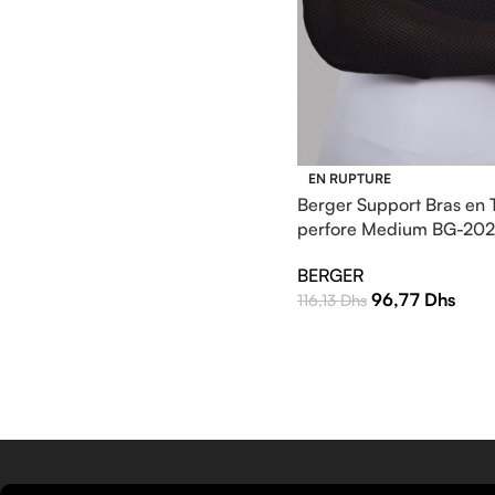
EN RUPTURE
Berger Support Bras en 
perfore Medium BG-20
BERGER
96,77
Dhs
116,13
Dhs