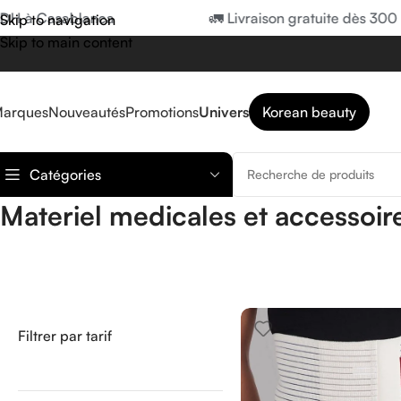
Casablanca
🚛 Livraison gratuite dès 300 DH à 
Skip to navigation
Skip to main content
arques
Nouveautés
Promotions
Univers
Korean beauty
Catégories
Materiel medicales et accessoir
Filtrer par tarif