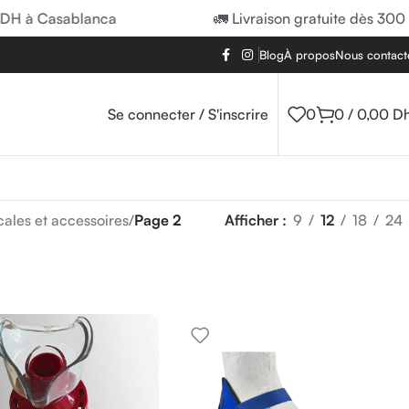
Casablanca
🚛 Livraison gratuite dès 300 DH à 
Blog
À propos
Nous contact
Se connecter / S'inscrire
0
0
/
0,00
D
ales et accessoires
/
Page 2
Afficher
9
12
18
24