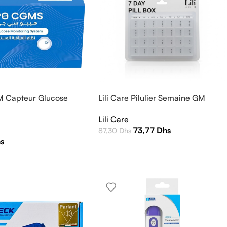
 Capteur Glucose
Lili Care Pilulier Semaine GM
Lili Care
73,77
Dhs
87,30
Dhs
s