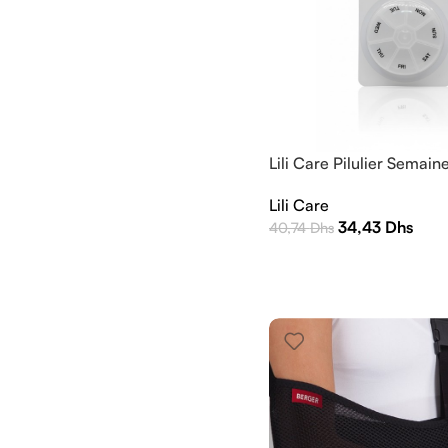
Lili Care Pilulier Semai
Lili Care
34,43
Dhs
40,74
Dhs