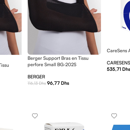
CareSens 
Berger Support Bras en Tissu
CARESEN
perfore Small BG-202S
Tissu
535,71
Dh
BERGER
96,77
Dhs
116,13
Dhs