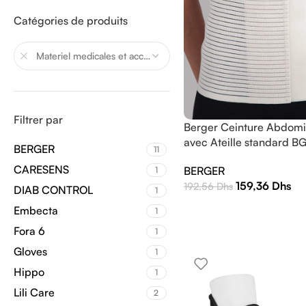
Catégories de produits
Materiel medicales et accessoires
Filtrer par
Berger Ceinture Abdomi
avec Ateille standard B
BERGER
11
CARESENS
BERGER
1
159,36
Dhs
192,56
Dhs
DIAB CONTROL
1
Embecta
1
Fora 6
1
Gloves
1
Hippo
1
Lili Care
2