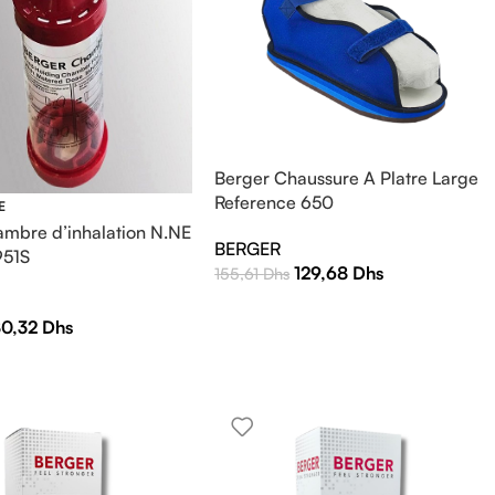
Berger Chaussure A Platre Large
Reference 650
E
mbre d’inhalation N.NE
BERGER
951S
129,68
Dhs
155,61
Dhs
80,32
Dhs