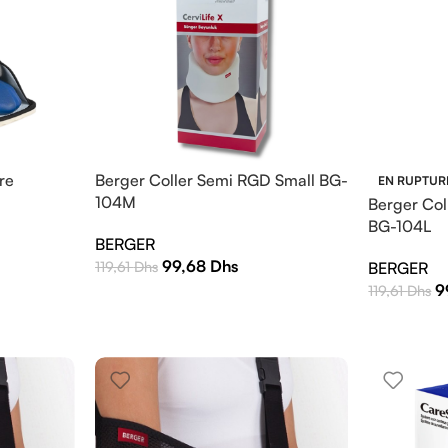
re
Berger Coller Semi RGD Small BG-
EN RUPTUR
104M
Berger Col
BG-104L
BERGER
99,68
Dhs
119,61
Dhs
BERGER
9
119,61
Dhs