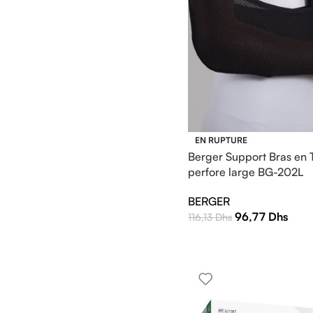
EN RUPTURE
Berger Support Bras en 
perfore large BG-202L
BERGER
96,77
Dhs
116,13
Dhs