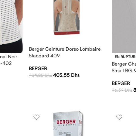
Berger Ceinture Dorso Lombaire
Standard 409
nal Noir
EN RUPTUR
G-402
Berger Cha
BERGER
Small BG-
403,55
Dhs
484,26
Dhs
BERGER
96,39
Dhs