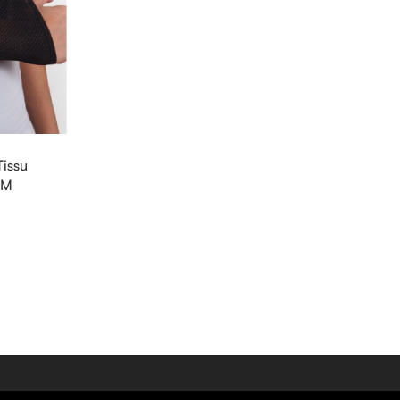
Tissu
2M