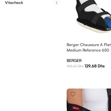
Vitacheck
2
Berger Chaussure A Plat
Medium Reference 650
BERGER
129,68
Dhs
155,61
Dhs