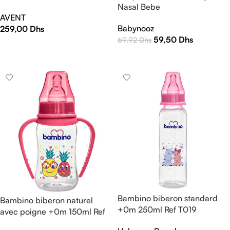
MATERNEL 180 ML/6OZ
Nasal Bebe
AVENT
SCF618/10
Babynooz
259,00
Dhs
59,50
Dhs
69,92
Dhs
AJOUTER AU PANIER
LIRE LA SUITE
Bambino biberon standard
Bambino biberon naturel
+0m 250ml Ref T019
avec poigne +0m 150ml Ref
T065