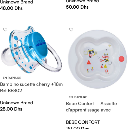
Unknown Brand
Unknown Brand
50,00
Dhs
48,00
Dhs
AJOUTER AU PANIER
AJOUTER AU PANIER
EN RUPTURE
Bambino sucette cherry +18m
Ref BE802
EN RUPTURE
Unknown Brand
Bebe Confort – Assiette
28,00
Dhs
d’apprentissage avec
couvercle – Sport (9M +)
LIRE LA SUITE
BEBE CONFORT
151,00
Dhs