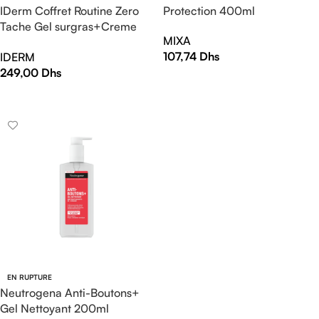
Protection 400ml
IDerm Coffret Routine Zero
Tache Gel surgras+Creme
MIXA
depigmentante+Ecran
107,74
Dhs
IDERM
249,00
Dhs
AJOUTER AU PANIER
AJOUTER AU PANIER
EN RUPTURE
Neutrogena Anti-Boutons+
Gel Nettoyant 200ml