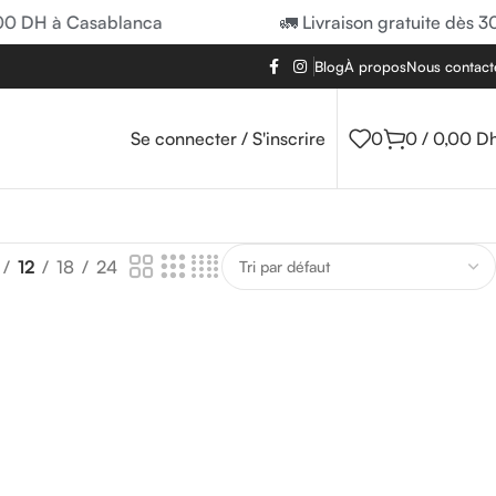
00 DH à Casablanca
🚛 Livraison gratuite dès 3
Blog
À propos
Nous contact
Se connecter / S'inscrire
0
0
/
0,00
D
12
18
24