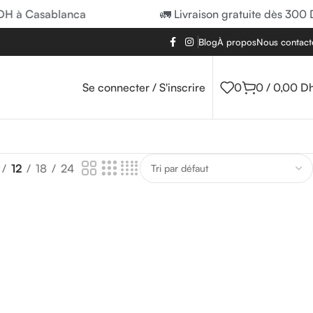
DH à Casablanca
🚛 Livraison gratuite dès 300 
Blog
À propos
Nous contact
Se connecter / S'inscrire
0
0
/
0,00
D
12
18
24