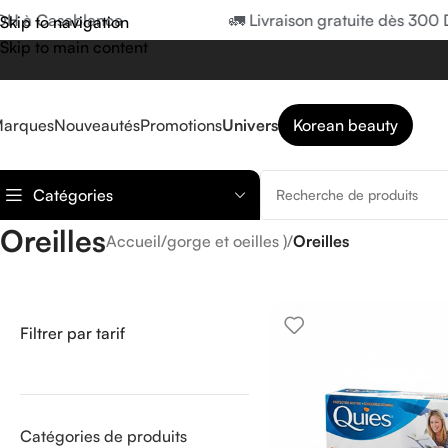
DH à Casablanca
🚛 Livraison gratuite dès 300 
Skip to navigation
Skip to main content
arques
Nouveautés
Promotions
Univers
Korean beauty
Catégories
Oreilles
Accueil
/
gorge et oeilles )
/
Oreilles
Filtrer par tarif
Catégories de produits